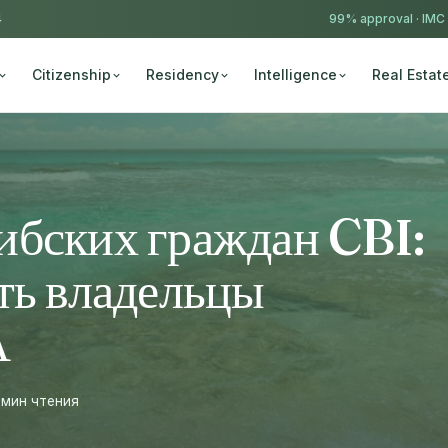
4
99% approval ·
IMC
Citizenship
Residency
Intelligence
Real Estat
ибских граждан CBI:
ть владельцы
А
 мин чтения