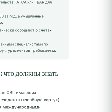
тельств FATCA или FBAR для
0 за год, а умышленные
ю.
тически сообщают о счетах,
ванными специалистами по
руктур клиентов требованиям.
 что должны знать
дан CBI, имеющих
езидента («зелёную карту»),
ия международными