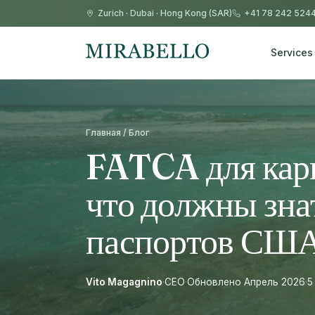
Zurich
·
Dubai
·
Hong Kong (SAR)
+41 78 242 524
Services
Главная / Блог
FATCA для кар
что должны зна
паспортов СШ
Vito Magagnino
·
CEO
·
Обновлено Апрель 2026
·
5