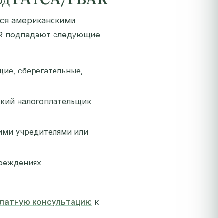
хся американскими
AR подпадают следующие
щие, сберегательные,
ский налогоплательщик
ими учредителями или
чреждениях
платную консультацию
к