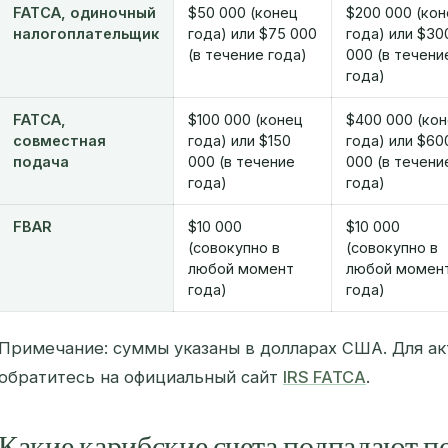
FATCA, одиночный
$50 000 (конец
$200 000 (ко
налогоплательщик
года) или $75 000
года) или $30
(в течение года)
000 (в течени
года)
FATCA,
$100 000 (конец
$400 000 (ко
совместная
года) или $150
года) или $60
подача
000 (в течение
000 (в течени
года)
года)
FBAR
$10 000
$10 000
(совокупно в
(совокупно в
любой момент
любой момен
года)
года)
Примечание: суммы указаны в долларах США. Для ак
обратитесь на официальный сайт
IRS FATCA
.
Какие карибские счета подпадаю