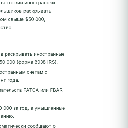
тветствии иностранных
тельщиков раскрывать
ом свыше $50 000,
ство.
ов раскрывать иностранные
0 000 (форма 8938 IRS).
ностранным счетам с
нт года.
язательств FATCA или FBAR
 000 за год, а умышленные
ванию.
томатически сообщают о