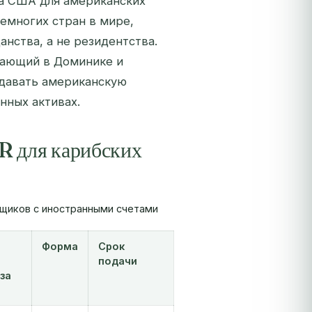
ва США для американских
емногих стран в мире,
нства, а не резидентства.
вающий в Доминике и
одавать американскую
нных активах.
R для карибских
ьщиков с иностранными счетами
Форма
Срок
подачи
за