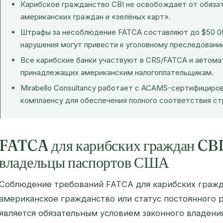
Карибское гражданство CBI не освобождает от обяза
американских граждан и «зелёных карт».
Штрафы за несоблюдение FATCA составляют до $50 00
нарушения могут привести к уголовному преследовани
Все карибские банки участвуют в CRS/FATCA и автома
принадлежащих американским налогоплательщикам.
Mirabello Consultancy работает с ACAMS-сертифициро
комплаенсу для обеспечения полного соответствия ст
FATCA для карибских граждан CBI:
владельцы паспортов США
Соблюдение требований FATCA для карибских граж
американское гражданство или статус постоянного р
является обязательным условием законного владен