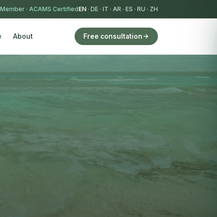
 Member
·
ACAMS Certified
EN
·
DE
·
IT
·
AR
·
ES
·
RU
·
ZH
e
About
Free consultation