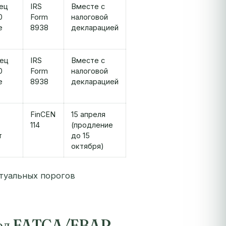
нец
IRS
Вместе с
0
Form
налоговой
е
8938
декларацией
нец
IRS
Вместе с
0
Form
налоговой
е
8938
декларацией
FinCEN
15 апреля
114
(продление
т
до 15
октября)
туальных порогов
т под FATCA/FBAR