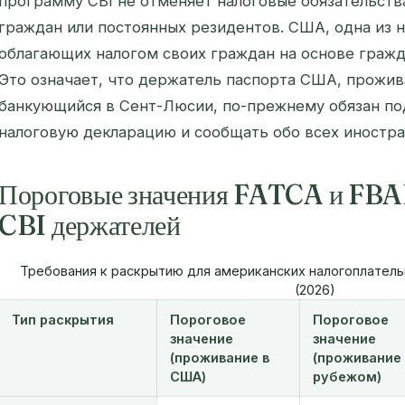
программу CBI не отменяет налоговые обязательст
граждан или постоянных резидентов. США, одна из н
облагающих налогом своих граждан на основе гражда
Это означает, что держатель паспорта США, прожи
банкующийся в Сент-Люсии, по-прежнему обязан п
налоговую декларацию и сообщать обо всех иностра
Пороговые значения FATCA и FBA
CBI держателей
Требования к раскрытию для американских налогоплател
(2026)
Тип раскрытия
Пороговое
Пороговое
значение
значение
(проживание в
(проживание 
США)
рубежом)