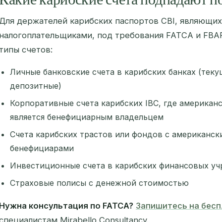
Для держателей карибских паспортов CBI, являющи
налогоплательщиками, под требования FATCA и FB
типы счетов:
Личные банковские счета в карибских банках (теку
депозитные)
Корпоративные счета карибских IBC, где американ
является бенефициарным владельцем
Счета карибских трастов или фондов с американск
бенефициарами
Инвестиционные счета в карибских финансовых у
Страховые полисы с денежной стоимостью
Нужна консультация по FATCA?
Запишитесь на бес
специалистам Mirabello Consultancy.