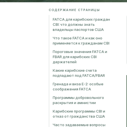
СОДЕРЖАНИЕ СТРАНИЦЫ
FATCA для карибских граждан
CBI: что должны знать
владельцы паспортов США
Что такое FATCA и как оно
применяется к гражданам CBI
Пороговые значения FATCA и
FBAR для карибских CBI
держателей
Какие карибские счета
подпадают под FATCA/FBAR
Гренада и виза E-2: особые
соображения FATCA
Программы добровольного
раскрытия и амнистии
Карибские программы CBI и
отказ от гражданства США
Часто задаваемые вопросы