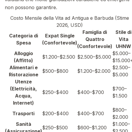
non possono garantire.
Costo Mensile della Vita ad Antigua e Barbuda (Stime
2026, USD)
Famiglia di
Stile di
Categoria di
Expat Single
Quattro
Vita
Spesa
(Confortevole)
(Confortevole)
UHNW
Alloggio
$5.000–
$1.200–$2.500
$2.500–$5.000
(Affitto)
$15.000
Alimentari e
$2.500–
$500–$800
$1.200–$2.000
Ristorazione
$5.000
Utenze
(Elettricità,
$700–
$250–$400
$400–$700
Acqua,
$1.500
Internet)
$800–
Trasporti
$200–$400
$400–$700
$2.000
Sanità
$1.000–
$250–$500
$600–$1.200
(Assicurazione)
$2.500