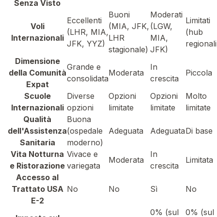
Senza Visto
Buoni
Moderati
Eccellenti
Limitati
Voli
(MIA, JFK,
(LGW,
(LHR, MIA,
(hub
Internazionali
LHR
MIA,
JFK, YYZ)
regionali
stagionale)
JFK)
Dimensione
Grande e
In
della Comunità
Moderata
Piccola
consolidata
crescita
Expat
Scuole
Diverse
Opzioni
Opzioni
Molto
Internazionali
opzioni
limitate
limitate
limitate
Qualità
Buona
dell'Assistenza
(ospedale
Adeguata
Adeguata
Di base
Sanitaria
moderno)
Vita Notturna
Vivace e
In
Moderata
Limitata
e Ristorazione
variegata
crescita
Accesso al
Trattato USA
No
No
Sì
No
E-2
0% (sul
0% (sul