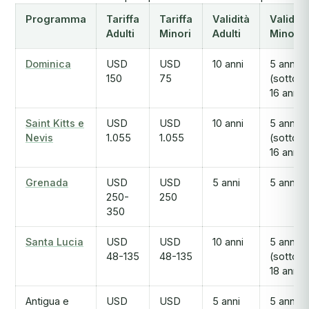
Programma
Tariffa
Tariffa
Validità
Validità
Adulti
Minori
Adulti
Minori
Dominica
USD
USD
10 anni
5 anni
150
75
(sotto i
16 anni)
Saint Kitts e
USD
USD
10 anni
5 anni
Nevis
1.055
1.055
(sotto i
16 anni)
Grenada
USD
USD
5 anni
5 anni
250-
250
350
Santa Lucia
USD
USD
10 anni
5 anni
48-135
48-135
(sotto i
18 anni)
Antigua e
USD
USD
5 anni
5 anni