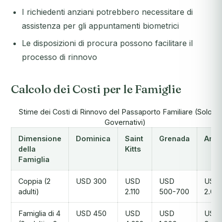
I richiedenti anziani potrebbero necessitare di
assistenza per gli appuntamenti biometrici
Le disposizioni di procura possono facilitare il
processo di rinnovo
Calcolo dei Costi per le Famiglie
Stime dei Costi di Rinnovo del Passaporto Familiare (Solo Diri
Governativi)
Dimensione
Dominica
Saint
Grenada
Anti
della
Kitts
Famiglia
Coppia (2
USD 300
USD
USD
USD
adulti)
2.110
500-700
2.00
Famiglia di 4
USD 450
USD
USD
USD