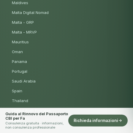
Maldives
Malta Digital Nomad
Malta - GRP
Malta - MRVP
Mauritius
Oman
Panama
Portugal
Saudi Arabia
Spain
Thailand
United Arab Emirates
Guida al Rinnovo del Passaporto
CBI per Fa
USA
Richieda informazioni
Consulenza gratuita · informazioni,
non consulenza professionale