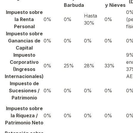
(
Barbuda
y Nieves
Impuesto sobre
0
Hasta
la Renta
0%
0%
0%
(p
30%
Personal
fís
Impuesto sobre
Ganancias de
0%
0%
0%
0%
0
Capital
Impuesto
9%
Corporativo
en
0%
25%
28%
33%
(Ingresos
37
Internacionales)
AE
Impuesto de
Sucesiones /
0%
0%
0%
0%
0
Patrimonio
Impuesto sobre
la Riqueza /
0%
0%
0%
0%
0
Patrimonio Neto