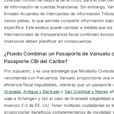
Estándar Común de Reporte de la OCDE para el interca
de información de cuentas financieras. Sin embargo, Va
firmado Acuerdos de Intercambio de Información Tributa
varios países, lo que permite compartir información bajo 
específica. Este estatus puede cambiar a medida que los
internacionales de transparencia fiscal continúen evoluc
inversores deben planificar en consecuencia.
¿Puedo Combinar un Pasaporte de Vanuatu 
Pasaporte CBI del Caribe?
Por supuesto, y es una estrategia que Mirabello Consul
recomienda con frecuencia. Vanuatu proporciona una ve
eficiencia fiscal inigualables, mientras que un pasaporte
Granada
,
Antigua y Barbuda
o
San Cristóbal y Nieves
añ
viaje a Schengen y (en el caso de Granada) elegibilidad p
inversor E-2 de EE. UU. Tener múltiples ciudadanías es l
proporcionar beneficios complementarios de movilidad,