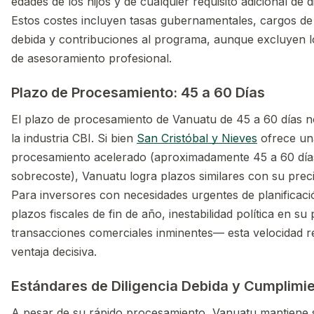
edades de los hijos y de cualquier requisito adicional de d
Estos costes incluyen tasas gubernamentales, cargos de 
debida y contribuciones al programa, aunque excluyen l
de asesoramiento profesional.
Plazo de Procesamiento: 45 a 60 Días
El plazo de procesamiento de Vanuatu de 45 a 60 días no
la industria CBI. Si bien
San Cristóbal y Nieves
ofrece un
procesamiento acelerado (aproximadamente 45 a 60 día
sobrecoste), Vanuatu logra plazos similares con su prec
Para inversores con necesidades urgentes de planificac
plazos fiscales de fin de año, inestabilidad política en su
transacciones comerciales inminentes— esta velocidad 
ventaja decisiva.
Estándares de Diligencia Debida y Cumplimi
A pesar de su rápido procesamiento, Vanuatu mantiene 