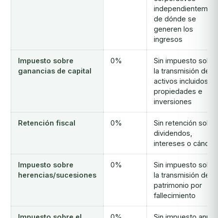
independientemen
de dónde se
generen los
ingresos
Impuesto sobre
0%
Sin impuesto sobre
ganancias de capital
la transmisión de
activos incluidos
propiedades e
inversiones
Retención fiscal
0%
Sin retención sobre
dividendos,
intereses o cánone
Impuesto sobre
0%
Sin impuesto sobre
herencias/sucesiones
la transmisión de
patrimonio por
fallecimiento
Impuesto sobre el
0%
Sin impuesto anual