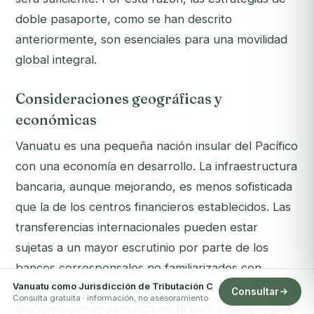
doble pasaporte, como se han descrito
anteriormente, son esenciales para una movilidad
global integral.
Consideraciones geográficas y
económicas
Vanuatu es una pequeña nación insular del Pacífico
con una economía en desarrollo. La infraestructura
bancaria, aunque mejorando, es menos sofisticada
que la de los centros financieros establecidos. Las
transferencias internacionales pueden estar
sujetas a un mayor escrutinio por parte de los
bancos corresponsales no familiarizados con
Vanuatu como Jurisdicción de Tributación C
Vanuatu. Los inversores deben trabajar con
Consultar
Consulta gratuita · información, no asesoramiento
asesores con experiencia en la banca de la región