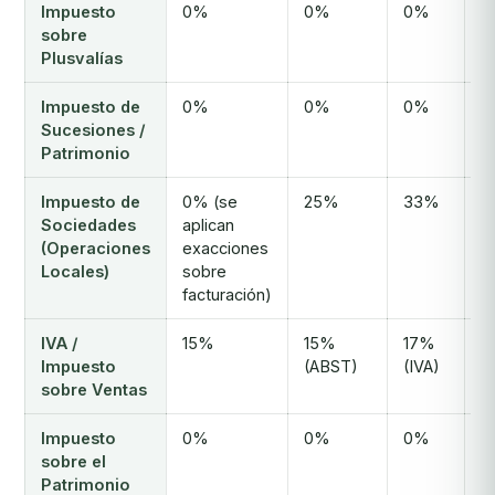
Impuesto
0%
0%
0%
0
sobre
Plusvalías
Impuesto de
0%
0%
0%
0
Sucesiones /
Patrimonio
Impuesto de
0% (se
25%
33%
2
Sociedades
aplican
(Operaciones
exacciones
Locales)
sobre
facturación)
IVA /
15%
15%
17%
1
Impuesto
(ABST)
(IVA)
sobre Ventas
Impuesto
0%
0%
0%
0
sobre el
Patrimonio