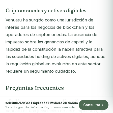
Criptomonedas y activos digitales
Vanuatu ha surgido como una jurisdicción de
interés para los negocios de blockchain y los
operadores de criptomonedas. La ausencia de
impuesto sobre las ganancias de capital y la
rapidez de la constitución la hacen atractiva para
las sociedades holding de activos digitales, aunque
la regulación global en evolución en este sector
requiere un seguimiento cuidadoso.
Preguntas frecuentes
¿Es Vanuatu un paraíso fiscal?
Constitución de Empresas Offshore en Vanua
Consultar
Consulta gratuita · información, no asesoramiento
Vanuatu es una jurisdicción de cero impuestos, no