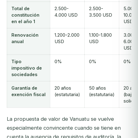
Total de
2.500-
2.500-
5.000-
constitución
4.000 USD
3.500 USD
10.000
en el año 1
USD
Renovación
1.200-2.000
1.100-1.800
3.000-
anual
USD
USD
6.000
USD
Tipo
0%
0%
0%
impositivo de
sociedades
Garantía de
20 años
50 años
20 año
exención fiscal
(estatutaria)
(estatutaria)
(bajo
solicit
La propuesta de valor de Vanuatu se vuelve
especialmente convincente cuando se tiene en
cuenta la ausencia de requisitos de auditoría, la