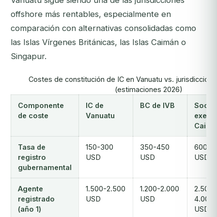
Vanuatu sigue siendo una de las jurisdicciones
offshore más rentables, especialmente en
comparación con alternativas consolidadas como
las Islas Vírgenes Británicas, las Islas Caimán o
Singapur.
Costes de constitución de IC en Vanuatu vs. jurisdiccio
(estimaciones 2026)
Componente
IC de
BC de IVB
Soc.
de coste
Vanuatu
exent
Caimá
Tasa de
150-300
350-450
600-8
registro
USD
USD
USD
gubernamental
Agente
1.500-2.500
1.200-2.000
2.500-
registrado
USD
USD
4.000
(año 1)
USD