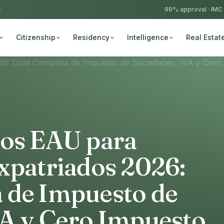
4
99% approval ·
IMC
Citizenship
Residency
Intelligence
Real Estat
los EAU para
xpatriados 2026:
 de Impuesto de
VA y Cero Impuesto