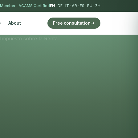
 Member
·
ACAMS Certified
EN
·
DE
·
IT
·
AR
·
ES
·
RU
·
ZH
e
About
Free consultation