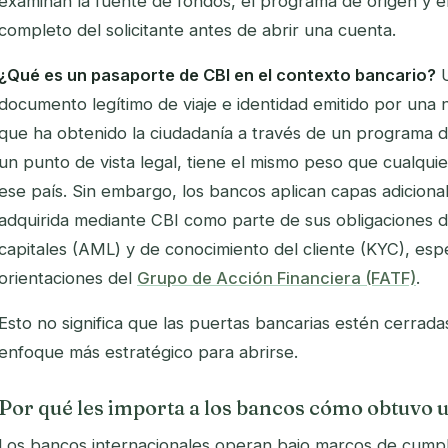
examinan la fuente de fondos, el programa de origen y el
completo del solicitante antes de abrir una cuenta.
¿Qué es un pasaporte de CBI en el contexto bancario?
U
documento legítimo de viaje e identidad emitido por una 
que ha obtenido la ciudadanía a través de un programa 
un punto de vista legal, tiene el mismo peso que cualqui
ese país. Sin embargo, los bancos aplican capas adicional
adquirida mediante CBI como parte de sus obligaciones d
capitales (AML) y de conocimiento del cliente (KYC), esp
orientaciones del
Grupo de Acción Financiera (FATF)
.
Esto no significa que las puertas bancarias estén cerrada
enfoque más estratégico para abrirse.
Por qué les importa a los bancos cómo obtuvo u
Los bancos internacionales operan bajo marcos de cump