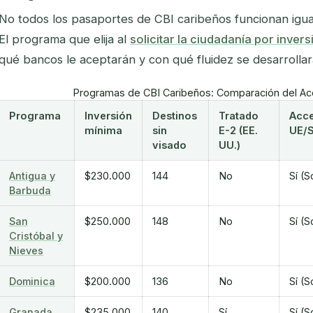
No todos los pasaportes de CBI caribeños funcionan igua
El programa que elija al
solicitar la ciudadanía por invers
qué bancos le aceptarán y con qué fluidez se desarrollar
Programas de CBI Caribeños: Comparación del Ac
Programa
Inversión
Destinos
Tratado
Acce
mínima
sin
E-2 (EE.
UE/
visado
UU.)
Antigua y
$230.000
144
No
Sí (
Barbuda
San
$250.000
148
No
Sí (
Cristóbal y
Nieves
Dominica
$200.000
136
No
Sí (
Granada
$235.000
140
Sí
Sí (