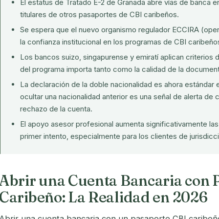
El estatus de Tratado E-2 de Granada abre vías de banca en
titulares de otros pasaportes de CBI caribeños.
Se espera que el nuevo
organismo regulador ECCIRA
(oper
la confianza institucional en los programas de CBI caribeño
Los bancos suizo, singapurense y emiratí aplican criterios d
del programa importa tanto como la calidad de la documen
La declaración de la doble nacionalidad es ahora estándar e
ocultar una nacionalidad anterior es una señal de alerta d
rechazo de la cuenta.
El apoyo asesor profesional aumenta significativamente las
primer intento, especialmente para los clientes de jurisdicc
Abrir una Cuenta Bancaria con 
Caribeño: La Realidad en 2026
Abrir una cuenta bancaria con un pasaporte CBI caribe