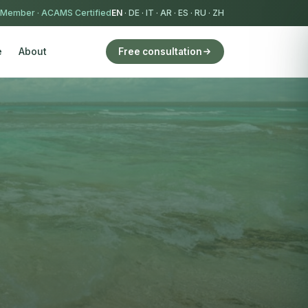
 Member
·
ACAMS Certified
EN
·
DE
·
IT
·
AR
·
ES
·
RU
·
ZH
e
About
Free consultation