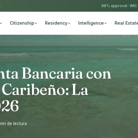
4
99% approval ·
IMC
Citizenship
Residency
Intelligence
Real Estat
nta Bancaria con
 Caribeño: La
026
min de lectura