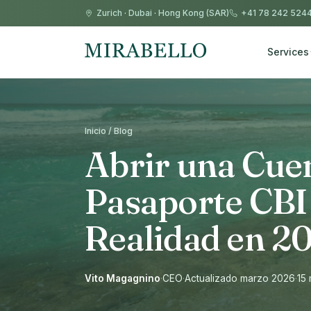
Zurich
·
Dubai
·
Hong Kong (SAR)
+41 78 242 524
Services
Inicio / Blog
Abrir una Cue
Pasaporte CBI
Realidad en 2
Vito Magagnino
·
CEO
·
Actualizado marzo 2026
·
15 