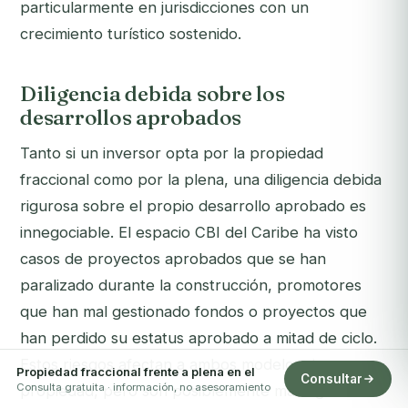
particularmente en jurisdicciones con un
crecimiento turístico sostenido.
Diligencia debida sobre los
desarrollos aprobados
Tanto si un inversor opta por la propiedad
fraccional como por la plena, una diligencia debida
rigurosa sobre el propio desarrollo aprobado es
innegociable. El espacio CBI del Caribe ha visto
casos de proyectos aprobados que se han
paralizado durante la construcción, promotores
que han mal gestionado fondos o proyectos que
han perdido su estatus aprobado a mitad de ciclo.
Estos riesgos afectan a ambos modelos de
Propiedad fraccional frente a plena en el
Consultar
Consulta gratuita · información, no asesoramiento
propiedad, pero son posiblemente más agudos en