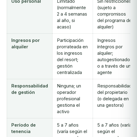
Uso personal
Limitado
Sin restricciones
(normalmente
(sujeto a
2 a 4 semanas
compromisos
al año, si
del programa de
acaso)
alquiler)
Ingresos por
Participación
Ingresos
alquiler
prorrateada en
íntegros por
los ingresos
alquiler;
del resort;
autogestionados
gestión
o a través de un
centralizada
agente
Responsabilidad
Ninguna; un
Responsabilidad
de gestión
operador
del propietario
profesional
(o delegada en
gestiona el
una gestora)
activo
Período de
5 a 7 años
5 a 7 años (varía
tenencia
(varía según el
según el