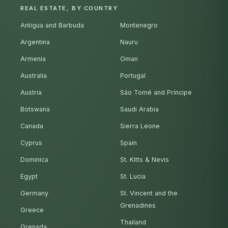
REAL ESTATE, BY COUNTRY
Antigua and Barbuda
Montenegro
Argentina
Nauru
Armenia
Oman
Australia
Portugal
Austria
São Tomé and Príncipe
Botswana
Saudi Arabia
Canada
Sierra Leone
Cyprus
Spain
Dominica
St. Kitts & Nevis
Egypt
St. Lucia
Germany
St. Vincent and the
Grenadines
Greece
Thailand
Grenada