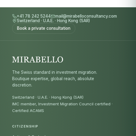
+41 78 242 5244
mail@mirabelloconsultancy.com
Switzerland
·
U.A.E.
·
Hong Kong (SAR)
Book a private consultation
The Swiss standard in investment migration.
Boutique expertise, global reach, absolute
discretion.
Switzerland · U.A.E. · Hong Kong (SAR)
IMC member, Investment Migration Council certified
·
Certified ACAMS
CITIZENSHIP