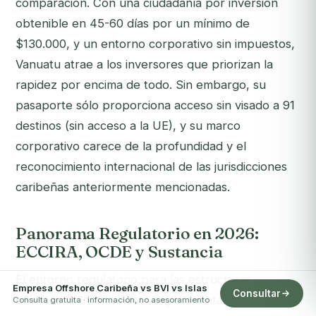
comparación. Con una ciudadanía por inversión
obtenible en 45-60 días por un mínimo de
$130.000, y un entorno corporativo sin impuestos,
Vanuatu atrae a los inversores que priorizan la
rapidez por encima de todo. Sin embargo, su
pasaporte sólo proporciona acceso sin visado a 91
destinos (sin acceso a la UE), y su marco
corporativo carece de la profundidad y el
reconocimiento internacional de las jurisdicciones
caribeñas anteriormente mencionadas.
Panorama Regulatorio en 2026:
ECCIRA, OCDE y Sustancia
El entorno regulatorio para las estructuras
Empresa Offshore Caribeña vs BVI vs Islas
Consultar
offshore del Caribe está experimentando una
Consulta gratuita · información, no asesoramiento