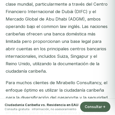
clase mundial, particularmente a través del Centro
Financiero Internacional de Dubái (DIFC) y el
Mercado Global de Abu Dhabi (ADGM), ambos
operando bajo el common law inglés. Las naciones
caribeñas ofrecen una banca doméstica más
limitada pero proporcionan una base legal para
abrir cuentas en los principales centros bancarios
internacionales, incluidos Suiza, Singapur y el
Reino Unido, utilizando la documentación de la
ciudadanía caribeña.
Para muchos clientes de Mirabello Consultancy, el
enfoque óptimo es utilizar la ciudadanía caribeña
para la diversificación del pasaporte y la seguridad
a largo plazo, mientras se establece una presencia
Ciudadanía Caribeña vs. Residencia en EAU:
Consultar
Consulta gratuita · información, no asesoramiento
en los EAU para la banca operativa y la ejecución