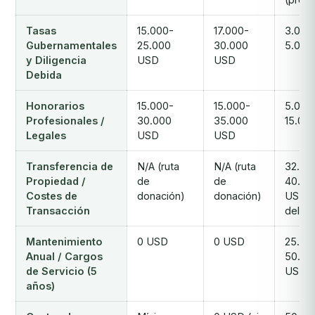
Tasas
15.000-
17.000-
3.000
Gubernamentales
25.000
30.000
5.000
y Diligencia
USD
USD
Debida
Honorarios
15.000-
15.000-
5.000
Profesionales /
30.000
35.000
15.00
Legales
USD
USD
Transferencia de
N/A (ruta
N/A (ruta
32.00
Propiedad /
de
de
40.00
Costes de
donación)
donación)
USD (
Transacción
del 6
Mantenimiento
0 USD
0 USD
25.00
Anual / Cargos
50.00
de Servicio (5
USD
años)