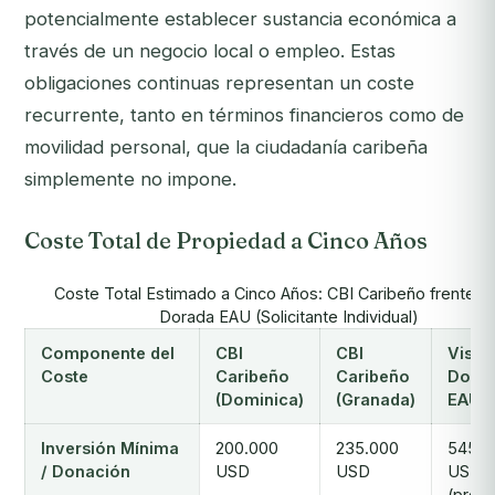
potencialmente establecer sustancia económica a
través de un negocio local o empleo. Estas
obligaciones continuas representan un coste
recurrente, tanto en términos financieros como de
movilidad personal, que la ciudadanía caribeña
simplemente no impone.
Coste Total de Propiedad a Cinco Años
Coste Total Estimado a Cinco Años: CBI Caribeño frente a 
Dorada EAU (Solicitante Individual)
Componente del
CBI
CBI
Visa
Coste
Caribeño
Caribeño
Dora
(Dominica)
(Granada)
EAU
Inversión Mínima
200.000
235.000
545.0
/ Donación
USD
USD
USD
(prop