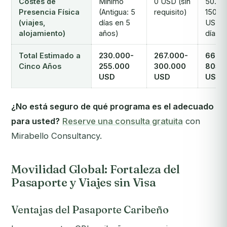
Costes de
Mínimo
0 USD (sin
50.00
Presencia Física
(Antigua: 5
requisito)
150.0
(viajes,
días en 5
USD+ 
alojamiento)
años)
días/a
Total Estimado a
230.000-
267.000-
660.
Cinco Años
255.000
300.000
805.
USD
USD
USD+
¿No está seguro de qué programa es el adecuado
para usted?
Reserve una consulta gratuita
con
Mirabello Consultancy.
Movilidad Global: Fortaleza del
Pasaporte y Viajes sin Visa
Ventajas del Pasaporte Caribeño