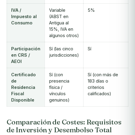
IVA /
Variable
5%
Impuesto al
(ABST en
Consumo
Antigua al
15%, IVA en
algunos otros)
Participación
Sí (las cinco
Sí
en CRS /
jurisdicciones)
AEOI
Certificado
Sí (con
Sí (con más de
de
presencia
183 días o
Residencia
física /
criterios
Fiscal
vínculos
calificados)
Disponible
genuinos)
Comparación de Costes: Requisitos
de Inversión y Desembolso Total