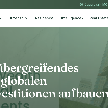
4
99% approval ·
IMC
Citizenship
Residency
Intelligence
Real Estat
übergreifendes
globalen
estitionen aufbaue