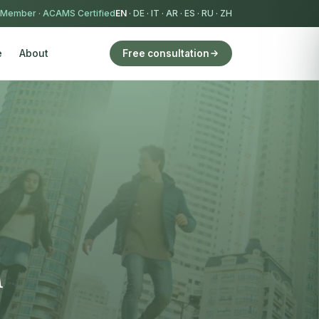
 Member
·
ACAMS Certified
EN
·
DE
·
IT
·
AR
·
ES
·
RU
·
ZH
e
About
Free consultation
n