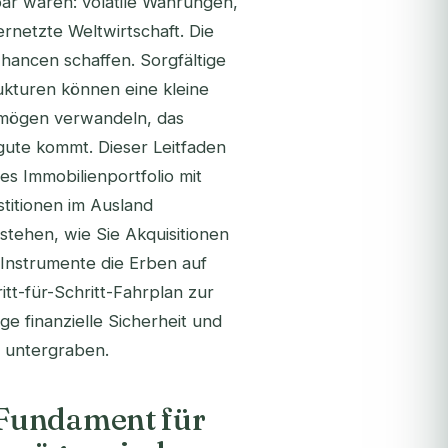
ar waren: volatile Währungen,
netzte Weltwirtschaft. Die
Chancen schaffen. Sorgfältige
rukturen können eine kleine
ermögen verwandeln, das
gute kommt. Dieser Leitfaden
es Immobilienportfolio mit
titionen im Ausland
tehen, wie Sie Akquisitionen
Instrumente die Erben auf
itt-für-Schritt-Fahrplan zur
ige finanzielle Sicherheit und
e untergraben.
 Fundament für