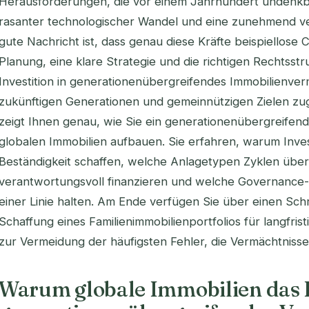
Herausforderungen, die vor einem Jahrhundert undenkb
rasanter technologischer Wandel und eine zunehmend ver
gute Nachricht ist, dass genau diese Kräfte beispiellose 
Planung, eine klare Strategie und die richtigen Rechtsst
Investition in generationenübergreifendes Immobilienv
zukünftigen Generationen und gemeinnützigen Zielen zu
zeigt Ihnen genau, wie Sie ein generationenübergreifend
globalen Immobilien aufbauen. Sie erfahren, warum Inves
Beständigkeit schaffen, welche Anlagetypen Zyklen übers
verantwortungsvoll finanzieren und welche Governance-
einer Linie halten. Am Ende verfügen Sie über einen Schr
Schaffung eines Familienimmobilienportfolios für langfrist
zur Vermeidung der häufigsten Fehler, die Vermächtniss
Warum globale Immobilien das