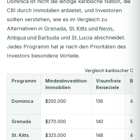
Dominica ist nicht die einzige karibische Nation, die
CBI durch Immobilien anbietet, und Investoren
sollten verstehen, wie es im Vergleich zu
Alternativen in
Grenada
,
St. Kitts und Nevis
,
Antigua und Barbuda
und
St. Lucia
abschneidet.
Jedes Programm hat je nach den Prioritäten des
Investors besondere Vorteile.
Vergleich karibischer CBI
Programm
Mindestinvestition
Visumfreie
Bear
Immobilien
Reiseziele
Dominica
$200.000
136
4-6
Grenada
$270.000
140
5-7
St. Kitts
$325.000
148
4-6