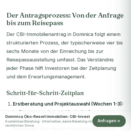
Der Antragsprozess: Von der Anfrage
bis zum Reisepass
Der CBI-Immobilienantrag in Dominica folgt einem
strukturierten Prozess, der typischerweise vier bis
sechs Monate von der Einreichung bis zur
Reisepassausstellung umfasst. Das Verständnis
jeder Phase hilft Investoren bei der Zeitplanung
und dem Erwartungsmanagement.
Schritt-für-Schritt-Zeitplan
Erstberatung und Projektauswahl (Wochen 1-3):
In Zusammenarbeit mit Mirabello Consultancy
Dominica Öko-Resort Immobilien: CBI-Invest
identifiziert der Investor das geeignetste
Anfragen
Kostenlose Beratung · Information, keine Beratung im
rechtlichen Sinne
genehmigte Öko-Resort-Projekt basierend auf