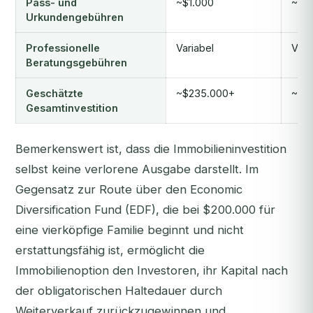
Pass- und
~$1.000
~$4
Urkundengebühren
Professionelle
Variabel
Vari
Beratungsgebühren
Geschätzte
~$235.000+
~$2
Gesamtinvestition
Bemerkenswert ist, dass die Immobilieninvestition
selbst keine verlorene Ausgabe darstellt. Im
Gegensatz zur Route über den Economic
Diversification Fund (EDF), die bei $200.000 für
eine vierköpfige Familie beginnt und nicht
erstattungsfähig ist, ermöglicht die
Immobilienoption den Investoren, ihr Kapital nach
der obligatorischen Haltedauer durch
Weiterverkauf zurückzugewinnen und