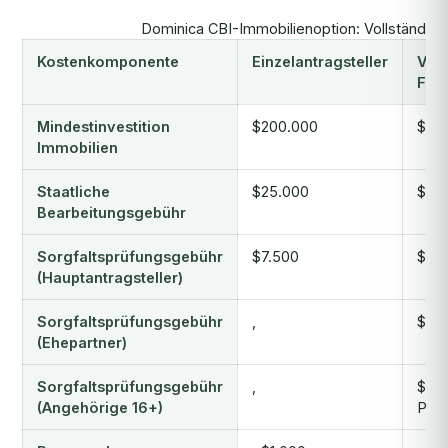
Dominica CBI-Immobilienoption: Vollständige
Kostenkomponente
Einzelantragsteller
Vie
Fami
Mindestinvestition
$200.000
$20
Immobilien
Staatliche
$25.000
$35
Bearbeitungsgebühr
Sorgfaltsprüfungsgebühr
$7.500
$7.
(Hauptantragsteller)
Sorgfaltsprüfungsgebühr
,
$4.
(Ehepartner)
Sorgfaltsprüfungsgebühr
,
$4.0
(Angehörige 16+)
Per