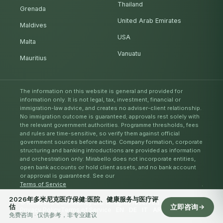
Thailand
Grenada
United Arab Emirates
Maldives
USA
Malta
Vanuatu
Mauritius
The information on this website is general and provided for
information only. It is not legal, tax, investment, financial or
immigration-law advice, and creates no adviser-client relationship.
No immigration outcome is guaranteed; approvals rest solely with
the relevant government authorities. Programme thresholds, fees
and rules are time-sensitive, so verify them against official
government sources before acting. Company formation, corporate
structuring and banking introductions are provided as information
and orchestration only: Mirabello does not incorporate entities,
open bank accounts or hold client assets, and no bank account
or approval is guaranteed. See our
Terms of Service
.
2026年多米尼克医疗保健:医院、健康服务与医疗评
© Mirabello Consultancy Ltd. All rights reserved. 2026
估
立即咨询
Privacy Policy
Terms of Service
EN
DE
IT
AR
ES
RU
ZH
免费咨询 · 仅供参考，非专业建议