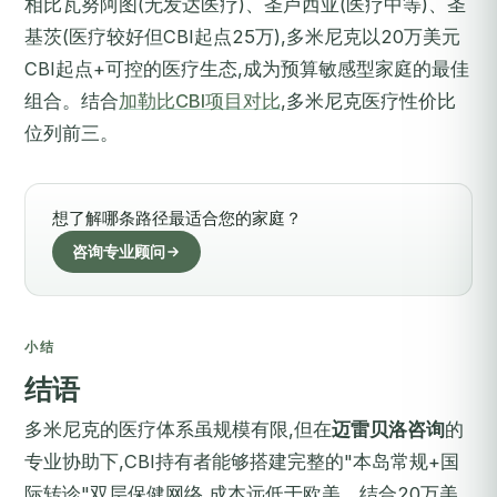
相比瓦努阿图(无发达医疗)、圣卢西亚(医疗中等)、圣
基茨(医疗较好但CBI起点25万),多米尼克以20万美元
CBI起点+可控的医疗生态,成为预算敏感型家庭的最佳
组合。结合
加勒比CBI项目对比
,多米尼克医疗性价比
位列前三。
想了解哪条路径最适合您的家庭？
咨询专业顾问
小结
结语
多米尼克的医疗体系虽规模有限,但在
迈雷贝洛咨询
的
专业协助下,CBI持有者能够搭建完整的"本岛常规+国
际转诊"双层保健网络,成本远低于欧美。结合20万美