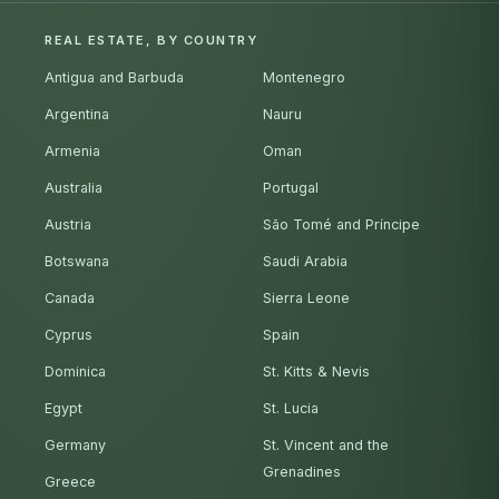
REAL ESTATE, BY COUNTRY
Antigua and Barbuda
Montenegro
Argentina
Nauru
Armenia
Oman
Australia
Portugal
Austria
São Tomé and Príncipe
Botswana
Saudi Arabia
Canada
Sierra Leone
Cyprus
Spain
Dominica
St. Kitts & Nevis
Egypt
St. Lucia
Germany
St. Vincent and the
Grenadines
Greece