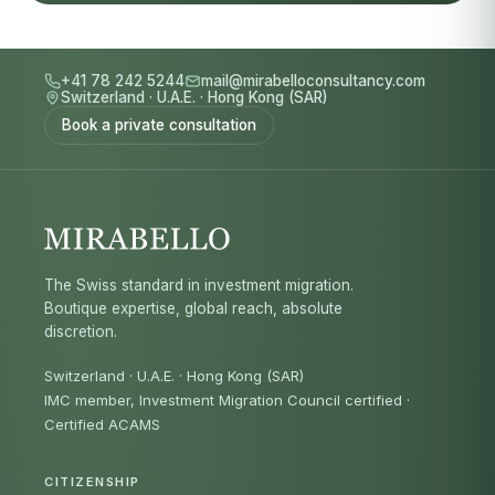
+41 78 242 5244
mail@mirabelloconsultancy.com
Switzerland
·
U.A.E.
·
Hong Kong (SAR)
Book a private consultation
The Swiss standard in investment migration.
Boutique expertise, global reach, absolute
discretion.
Switzerland · U.A.E. · Hong Kong (SAR)
IMC member, Investment Migration Council certified
·
Certified ACAMS
CITIZENSHIP