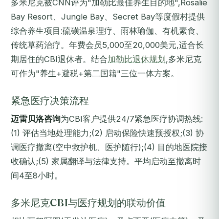
多米尼克被CNN评为"加勒比最佳养生目的地",Rosalie
Bay Resort、Jungle Bay、Secret Bay等度假村提供
综合养生项目:硫磺温泉理疗、雨林瑜伽、有机素食、
传统草药治疗。年费会员5,000至20,000美元,适合长
期居住的CBI退休者。结合
加勒比退休规划
,多米尼克
可作为"养生+避税+第二国籍"三位一体方案。
紧急医疗决策流程
迈雷贝洛咨询
为CBI客户提供24/7紧急医疗协调热线:
(1) 评估当地处理能力;(2) 启动保险快速预授权;(3) 协
调医疗撤离(空中救护机、医护随行);(4) 目的地医院接
收确认;(5) 家属翻译与法律支持。平均启动至撤离时
间4至8小时。
多米尼克CBI与医疗规划的联动价值