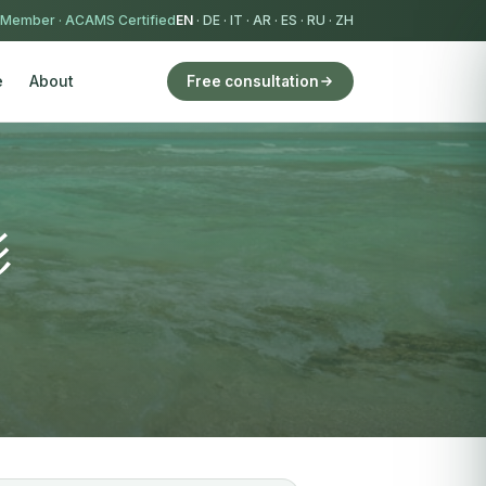
 Member
·
ACAMS Certified
EN
·
DE
·
IT
·
AR
·
ES
·
RU
·
ZH
e
About
Free consultation
影