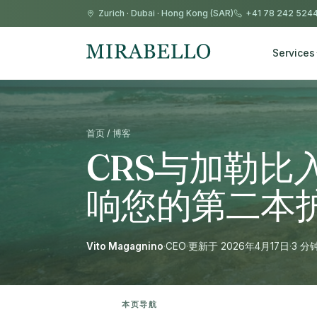
Zurich
·
Dubai
·
Hong Kong (SAR)
+41 78 242 524
Services
首页 / 博客
CRS与加勒比
响您的第二本
Vito Magagnino
·
CEO
·
更新于 2026年4月17日
·
3 分
本页导航