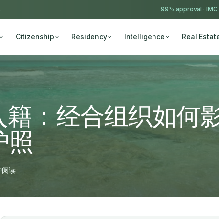
4
99% approval ·
IMC
Citizenship
Residency
Intelligence
Real Estat
入籍：经合组织如何
护照
钟阅读