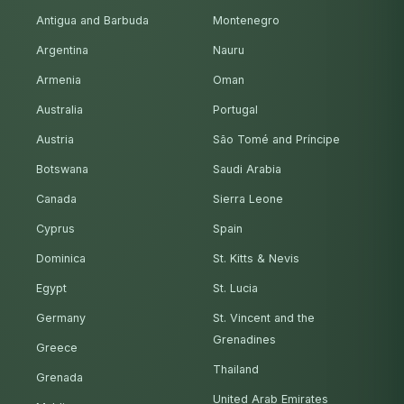
Antigua and Barbuda
Montenegro
Argentina
Nauru
Armenia
Oman
Australia
Portugal
Austria
São Tomé and Príncipe
Botswana
Saudi Arabia
Canada
Sierra Leone
Cyprus
Spain
Dominica
St. Kitts & Nevis
Egypt
St. Lucia
Germany
St. Vincent and the
Grenadines
Greece
Thailand
Grenada
United Arab Emirates