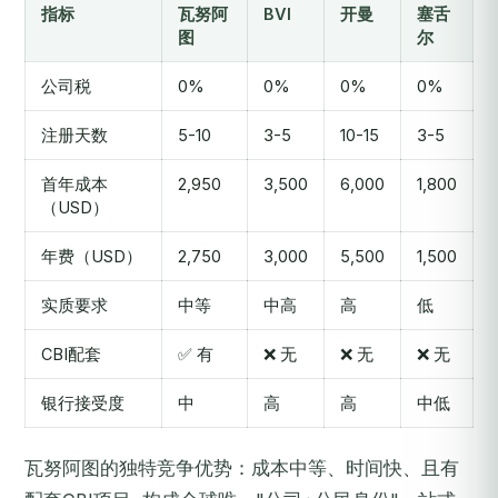
指标
瓦努阿
BVI
开曼
塞舌
图
尔
公司税
0%
0%
0%
0%
注册天数
5-10
3-5
10-15
3-5
首年成本
2,950
3,500
6,000
1,800
（USD）
年费（USD）
2,750
3,000
5,500
1,500
实质要求
中等
中高
高
低
CBI配套
✅ 有
❌ 无
❌ 无
❌ 无
银行接受度
中
高
高
中低
瓦努阿图的独特竞争优势：成本中等、时间快、且有