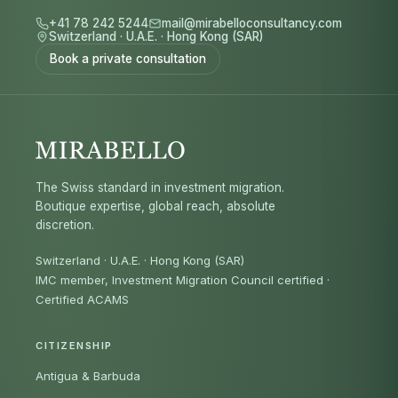
+41 78 242 5244
mail@mirabelloconsultancy.com
Switzerland
·
U.A.E.
·
Hong Kong (SAR)
Book a private consultation
The Swiss standard in investment migration.
Boutique expertise, global reach, absolute
discretion.
Switzerland · U.A.E. · Hong Kong (SAR)
IMC member, Investment Migration Council certified
·
Certified ACAMS
CITIZENSHIP
Antigua & Barbuda