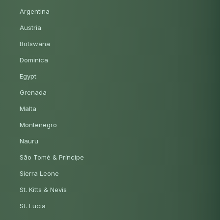
Argentina
Austria
Botswana
Dominica
Egypt
Grenada
Malta
Montenegro
Nauru
São Tomé & Príncipe
Sierra Leone
St. Kitts & Nevis
St. Lucia