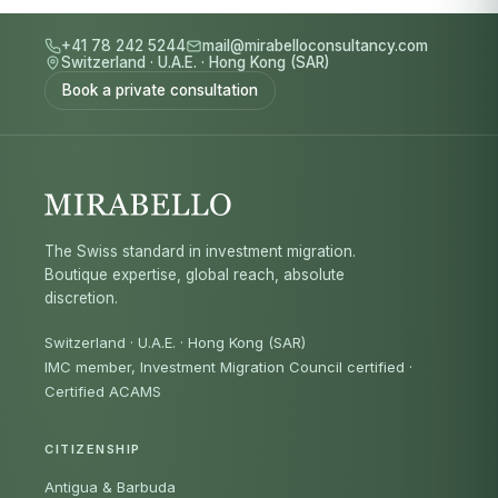
+41 78 242 5244
mail@mirabelloconsultancy.com
Switzerland
·
U.A.E.
·
Hong Kong (SAR)
Book a private consultation
The Swiss standard in investment migration.
Boutique expertise, global reach, absolute
discretion.
Switzerland · U.A.E. · Hong Kong (SAR)
IMC member, Investment Migration Council certified
·
Certified ACAMS
CITIZENSHIP
Antigua & Barbuda