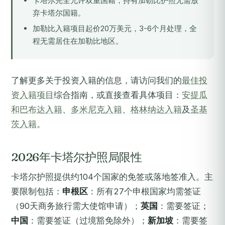
卡塔尔完全允许双重国籍，持有加勒比护照无需放
弃卡塔尔国籍。
加勒比入籍项目起价20万美元，3-6个月处理，全
程无需居住在加勒比地区。
了解更多关于投资入籍的信息，请访问我们的
最佳投
资入籍项目
综合指南，或直接查看具体项目：
安提瓜
和巴布达入籍
、
多米尼克入籍
、
格林纳达入籍
及
圣基
茨入籍
。
2026年卡塔尔护照局限性
卡塔尔护照提供约104个国家的免签或落地签准入。主
要限制包括：
申根区
：所有27个申根国家均需签证
（90天商务旅行需大使馆申请）；
英国
：需要签证；
中国
：需要签证（过境豁免除外）；
新加坡
：需要签