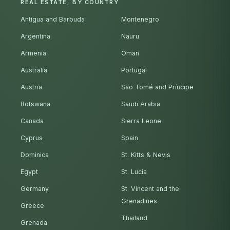
REAL ESTATE, BY COUNTRY
Antigua and Barbuda
Montenegro
Argentina
Nauru
Armenia
Oman
Australia
Portugal
Austria
São Tomé and Príncipe
Botswana
Saudi Arabia
Canada
Sierra Leone
Cyprus
Spain
Dominica
St. Kitts & Nevis
Egypt
St. Lucia
Germany
St. Vincent and the
Grenadines
Greece
Thailand
Grenada