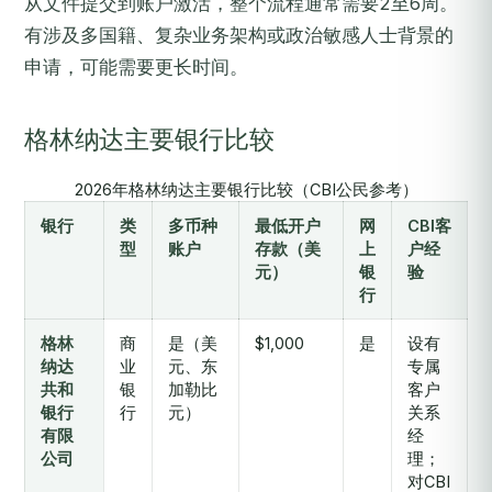
从文件提交到账户激活，整个流程通常需要2至6周。
有涉及多国籍、复杂业务架构或政治敏感人士背景的
申请，可能需要更长时间。
格林纳达主要银行比较
2026年格林纳达主要银行比较（CBI公民参考）
银行
类
多币种
最低开户
网
CBI客
型
账户
存款（美
上
户经
元）
银
验
行
格林
商
是（美
$1,000
是
设有
纳达
业
元、东
专属
共和
银
加勒比
客户
银行
行
元）
关系
有限
经
公司
理；
对CBI