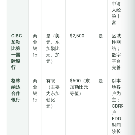
申请
人经
验丰
富
CIBC
商
是（美
$2,500
是
区域
加勒
业
元、东
性网
比第
银
加勒比
络；
一国
行
元、加
数字
际银
元）
平台
行
完善
格林
商
有限
$500（东
是
以本
纳达
业
（主要
加勒比元
地客
合作
银
为东加
等值）
户为
银行
行
勒比
主；
元）
CBI客
户
EDD
时间
较长