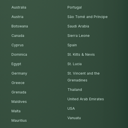
Australia
Portugal
Austria
São Tomé and Príncipe
Botswana
Saudi Arabia
Canada
Sierra Leone
Cyprus
Spain
Dominica
St. Kitts & Nevis
Egypt
St. Lucia
Germany
St. Vincent and the
Grenadines
Greece
Thailand
Grenada
United Arab Emirates
Maldives
USA
Malta
Vanuatu
Mauritius