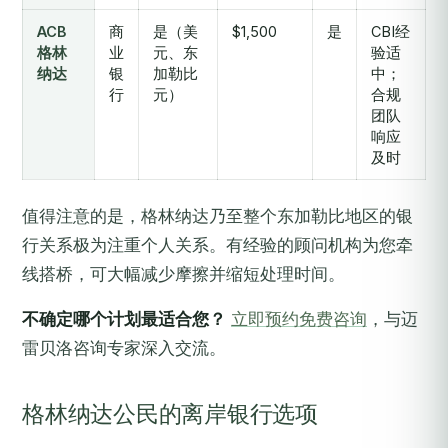
ACB
商
是（美
$1,500
是
CBI经
格林
业
元、东
验适
纳达
银
加勒比
中；
行
元）
合规
团队
响应
及时
值得注意的是，格林纳达乃至整个东加勒比地区的银
行关系极为注重个人关系。有经验的顾问机构为您牵
线搭桥，可大幅减少摩擦并缩短处理时间。
不确定哪个计划最适合您？
立即预约免费咨询
，与迈
雷贝洛咨询专家深入交流。
格林纳达公民的离岸银行选项