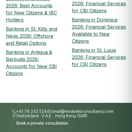
2026: Financial Services
2026: Best Accounts
for CBI Citizens
for New Citizens & IBC
Holders
Banking in Dominica
2026: Financial Services
Banking in St. Kitts and
Available to New
Nevis 2026: Offshore
Citizens
and Retail Options
Banking in St. Lucia
Banking in Antigua &
2026: Financial Services
Barbuda 2026:
for CBI Citizens
Accounts for New CBI
Citizens
+41 78 242 5244
mail@mirabelloconsultancy.com
Switzerland
·
U.A.E.
·
Hong Kong (SAR)
Book a private consultation