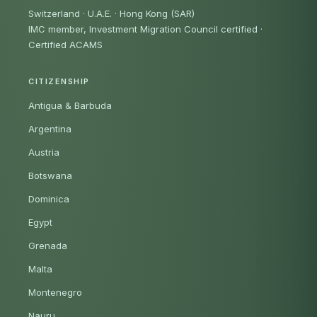
Switzerland · U.A.E. · Hong Kong (SAR)
IMC member, Investment Migration Council certified
·
Certified ACAMS
CITIZENSHIP
Antigua & Barbuda
Argentina
Austria
Botswana
Dominica
Egypt
Grenada
Malta
Montenegro
Nauru