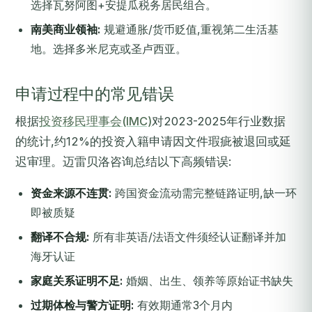
选择瓦努阿图+安提瓜税务居民组合。
南美商业领袖:
规避通胀/货币贬值,重视第二生活基
地。选择多米尼克或圣卢西亚。
申请过程中的常见错误
根据
投资移民理事会(IMC)
对2023-2025年行业数据
的统计,约12%的投资入籍申请因文件瑕疵被退回或延
迟审理。迈雷贝洛咨询总结以下高频错误:
资金来源不连贯:
跨国资金流动需完整链路证明,缺一环
即被质疑
翻译不合规:
所有非英语/法语文件须经认证翻译并加
海牙认证
家庭关系证明不足:
婚姻、出生、领养等原始证书缺失
过期体检与警方证明:
有效期通常3个月内