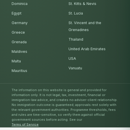
Dominica
St. Kitts & Nevis
Egypt
St. Lucia
Germany
St. Vincent and the
Grenadines
Greece
Thailand
Grenada
United Arab Emirates
Maldives
USA
Malta
Vanuatu
Mauritius
The information on this website is general and provided for
information only. It is not legal, tax, investment, financial or
immigration-law advice, and creates no adviser-client relationship.
No immigration outcome is guaranteed; approvals rest solely with
the relevant government authorities. Programme thresholds, fees
and rules are time-sensitive, so verify them against official
government sources before acting. See our
Terms of Service
.