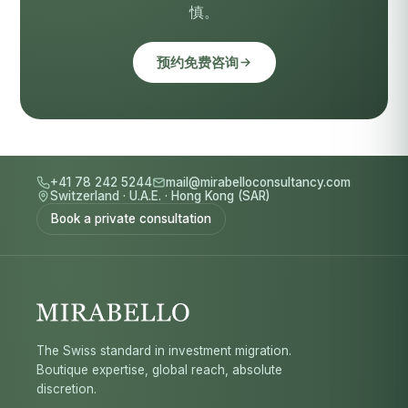
慎。
预约免费咨询
+41 78 242 5244
mail@mirabelloconsultancy.com
Switzerland
·
U.A.E.
·
Hong Kong (SAR)
Book a private consultation
The Swiss standard in investment migration.
Boutique expertise, global reach, absolute
discretion.