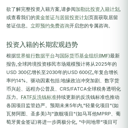
欲了解完整投资入籍方案,请参阅
加勒比投资入籍计划
,
或查看我们的
黄金签证与居留投资计划
页面获取居留
签证信息。
立即预约免费咨询
开启您的专属咨询。
投资入籍的长期宏观趋势
根据
世界银行数据平台
与
国际货币基金组织(IMF)
最新
报告,全球跨境投资移民市场规模预计将从2025年的
USD 300亿增长至2030年的USD 600亿,年复合增长
率约14%。驱动因素包括:地缘政治冲突加剧、数字货
币兴起、远程办公普及、CRS/FATCA全球税务透明化
压力。
FATF反洗钱标准
持续更新的反洗钱标准也推动
各国项目监管趋严。预期未来5年内,"轻量化项目"(如
瓦努阿图、圣多美)与"旗舰项目"(如马耳他MPRP、葡
萄牙黄金签证)将进一步两极分化, "中间地带"项目可