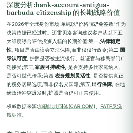
深度分析:bank-account-antigua-
barbuda-citizenship 的长期战略价值
在2026年全球身份市场,单纯以"价格"或"免签数"作为
决策依据已经过时。迈雷贝洛咨询建议客户从以下五
大维度综合评估投资入籍的长期价值:第一,
法律稳定
性
, 项目是否由议会立法保障,而非仅仅行政令;第二,
国
际认可度
, 护照是否被主流银行、签证官与移民部门广
泛接受;第三,
家族可持续性
, 是否支持多代家庭纳入、
是否可世代传承;第四,
税务规划灵活性
, 是否提供真正
的税务居民选项,而非仅名义国籍;第五,
出行保障
, 在地
缘政治冲突爆发时,护照是否仍可正常使用。
权威数据来源:
加勒比共同体(CARICOM)
、
FATF反洗
钱标准
。