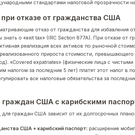
дународными стандартами налоговой прозрачности н
ог при отказе от гражданства США
атривающие отказ от гражданства для избавления о
знать о «exit tax» (IRC Section 877A). При отказе от 
ктивная реализация всех активов по рыночной стоимо
ереализованного прироста стоимости, превышающего 
од). «Covered expatriates» (физические лица с чистым
м налогом за последние 5 лет) платят этот налог в 
гулировать все налоговые обязательства за последние
я граждан США с карибскими паспо
для граждан США зависит от их долгосрочных плано
анства США + карибский паспорт:
расширение мобил