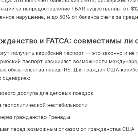
ода. Это включает банковские счета, брокерские счет
нкции за непредоставление FBAR существенны: от $12 
нное нарушение, и до 50% от баланса счёта за пред
ажданство и FATCA: совместимы ли 
гут получить карибский паспорт — это законно и не
арибский паспорт расширяет возможности междунаро
вые обязательства перед IRS. Для граждан США кариб
 сценариях:
зового доступа для деловых поездок
й геополитической нестабильности
 через гражданство Гренады
шаг перед возможным отказом от гражданства США