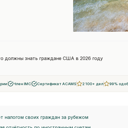
то должны знать граждане США в 2026 году
арии
Член IMC
Сертификат ACAMS
2 100+ дел
99% одо
т налогом своих граждан за рубежом
ная отчётность по иностранным счетам