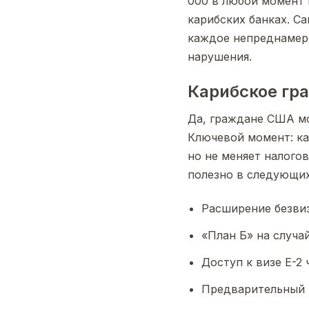
000 в любой момент г
карибских банках. Са
каждое непреднамере
нарушения.
Карибское гр
Да, граждане США мо
Ключевой момент: к
но не меняет налого
полезно в следующих
Расширение безви
«План Б» на случа
Доступ к визе E-2
Предварительный 