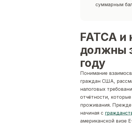
суммарным бал
FATCA и 
должны 
году
Понимание взаимос
граждан США, рассма
налоговых требовани
отчётности, которые
проживания. Прежде 
начиная с
гражданст
американской визе E-