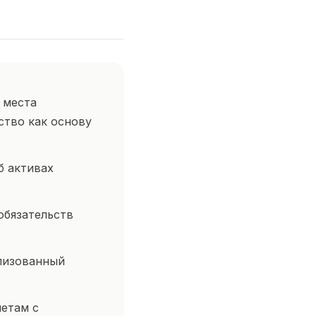
 места
ство как основу
б активах
обязательств
ализованный
четам с