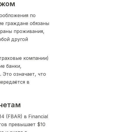
ежом
ообложения по
кие граждане обязаны
траны проживания,
юбой другой
траховые компании)
ие банки,
Это означает, что
ередаётся в
счетам
 (FBAR) в Financial
етов превышает $10