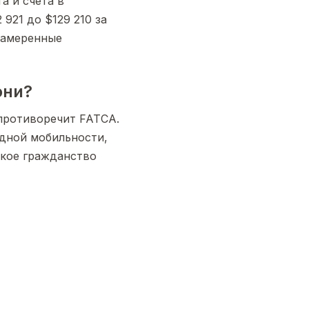
а и счета в
921 до $129 210 за
намеренные
они?
 противоречит FATCA.
дной мобильности,
ское гражданство