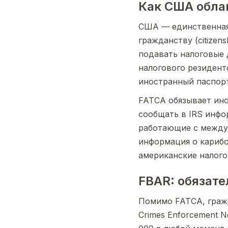
Как США обла
США — единственная
гражданству (citizen
подавать налоговые 
налогового резидент
иностранный паспорт
FATCA обязывает ино
сообщать в IRS инфо
работающие с между
информация о карибс
американские налого
FBAR: обязат
Помимо FATCA, гражд
Crimes Enforcement 