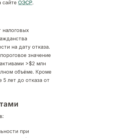
а сайте
ОЭСР
.
т налоговых
гражданства
сти на дату отказа.
пороговое значение
и активами >$2 млн
полном объёме. Кроме
 5 лет до отказа от
ртами
в:
ьности при