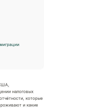
 миграции
США,
дении налоговых
отчётности, которые
проживают и какие