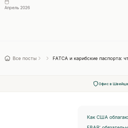
Апрель 2026
Все посты
FATCA и карибские паспорта: ч
Офис в Швейц
Как США облагаю
FBAR: обязатель