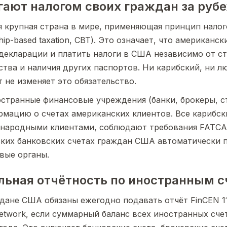
гают налогом своих граждан за руб
 крупная страна в мире, применяющая принцип налог
ship-based taxation, CBT). Это означает, что американс
декларации и платить налоги в США независимо от с
ства и наличия других паспортов. Ни карибский, ни л
 не изменяет это обязательство.
странные финансовые учреждения (банки, брокеры, с
рмацию о счетах американских клиентов. Все карибск
народными клиентами, соблюдают требования FATCA. 
ких банковских счетах граждан США автоматически п
вые органы.
ельная отчётность по иностранным 
ане США обязаны ежегодно подавать отчёт FinCEN 114
Network, если суммарный баланс всех иностранных сч