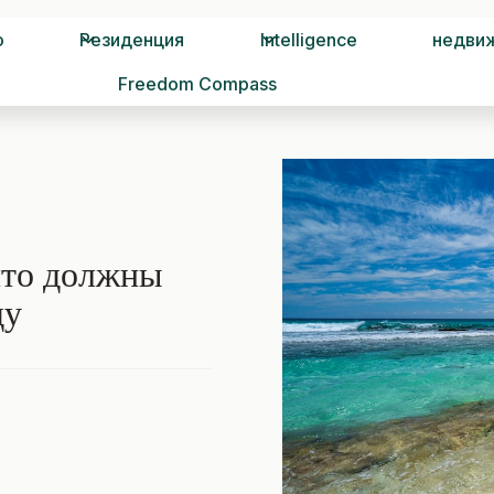
о
Резиденция
Intelligence
недви
Freedom Compass
что должны
ду