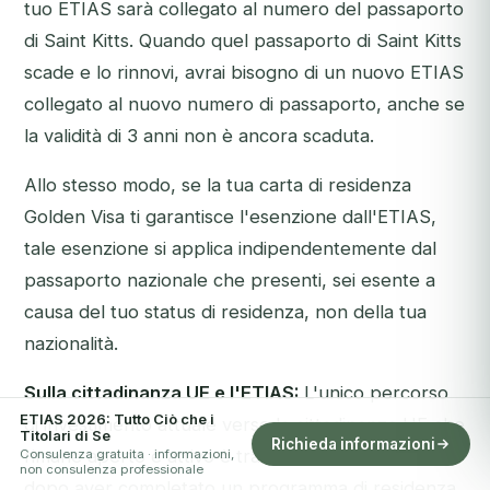
tuo ETIAS sarà collegato al numero del passaporto
di Saint Kitts. Quando quel passaporto di Saint Kitts
scade e lo rinnovi, avrai bisogno di un nuovo ETIAS
collegato al nuovo numero di passaporto, anche se
la validità di 3 anni non è ancora scaduta.
Allo stesso modo, se la tua carta di residenza
Golden Visa ti garantisce l'esenzione dall'ETIAS,
tale esenzione si applica indipendentemente dal
passaporto nazionale che presenti, sei esente a
causa del tuo status di residenza, non della tua
nazionalità.
Sulla cittadinanza UE e l'ETIAS:
L'unico percorso
ETIAS 2026: Tutto Ciò che i
di investimento attuale verso la cittadinanza UE che
Titolari di Se
Richieda informazioni
rimane aperto e attivo è tramite la naturalizzazione
Consulenza gratuita · informazioni,
non consulenza professionale
dopo aver completato un programma di residenza