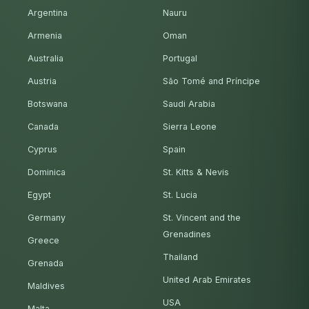
Argentina
Nauru
Armenia
Oman
Australia
Portugal
Austria
São Tomé and Príncipe
Botswana
Saudi Arabia
Canada
Sierra Leone
Cyprus
Spain
Dominica
St. Kitts & Nevis
Egypt
St. Lucia
Germany
St. Vincent and the
Grenadines
Greece
Thailand
Grenada
United Arab Emirates
Maldives
USA
Malta