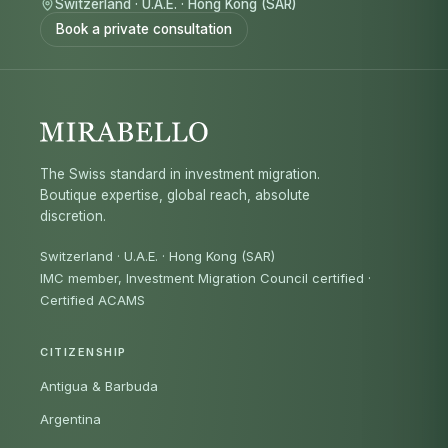
Switzerland
·
U.A.E.
·
Hong Kong (SAR)
Book a private consultation
The Swiss standard in investment migration.
Boutique expertise, global reach, absolute
discretion.
Switzerland · U.A.E. · Hong Kong (SAR)
IMC member, Investment Migration Council certified
·
Certified ACAMS
CITIZENSHIP
Antigua & Barbuda
Argentina