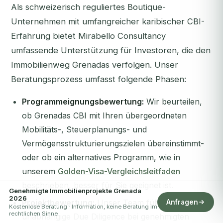
Als schweizerisch reguliertes Boutique-
Unternehmen mit umfangreicher karibischer CBI-
Erfahrung bietet Mirabello Consultancy
umfassende Unterstützung für Investoren, die den
Immobilienweg Grenadas verfolgen. Unser
Beratungsprozess umfasst folgende Phasen:
Programmeignungsbewertung:
Wir beurteilen,
ob Grenadas CBI mit Ihren übergeordneten
Mobilitäts-, Steuerplanungs- und
Vermögensstrukturierungszielen übereinstimmt-
oder ob ein alternatives Programm, wie in
unserem
Golden-Visa-Vergleichsleitfaden
beschrieben, besser für Sie geeignet ist.
Genehmigte Immobilienprojekte Grenada
2026
Projektbewertung:
Unser Team führt eine
Anfragen
Kostenlose Beratung · Information, keine Beratung im
rechtlichen Sinne
unabhängige Due Diligence bei genehmigten