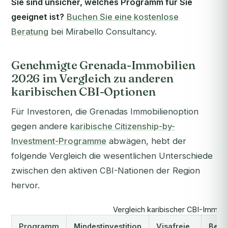
Sie sind unsicher, welches Programm für Sie
geeignet ist?
Buchen Sie eine kostenlose
Beratung
bei Mirabello Consultancy.
Genehmigte Grenada-Immobilien
2026 im Vergleich zu anderen
karibischen CBI-Optionen
Für Investoren, die Grenadas Immobilienoption
gegen andere
karibische Citizenship-by-
Investment-Programme
abwägen, hebt der
folgende Vergleich die wesentlichen Unterschiede
zwischen den aktiven CBI-Nationen der Region
hervor.
Vergleich karibischer CBI-Immobi
Programm
Mindestinvestition
Visafreie
Bear