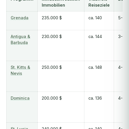
Immobilien
Reiseziele
Grenada
235.000 $
ca. 140
5-7 
Antigua &
230.000 $
ca. 144
3-6 
Barbuda
St. Kitts &
250.000 $
ca. 148
4-6 
Nevis
Dominica
200.000 $
ca. 136
4-6 
St. Lucia
240.000 $
ca. 140
4-10