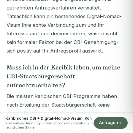
getrennten Antragsverfahren verwaltet.
Tatsächlich kann ein bestehendes Digital-Nomad-
Visum Ihre echte Verbindung zum und Ihr
Interesse am Land demonstrieren, was-obwohl
kein formaler Faktor bei der CBI-Genehmigung-
sich positiv auf Ihr Antragsprofil auswirkt.
Muss ich in der Karibik leben, um meine
CBI-Staatsbürgerschaft
aufrechtzuerhalten?
Die meisten karibischen CBI-Programme haben
nach Erteilung der Staatsbürgerschaft keine
physische Aufenthaltspflicht. Antigua & Barbuda ist
Karibisches CBI + Digital-Nomad-Visum: Kön
die Ausnahme und verlangt von Bürgern, innerhalb
Anfragen
Kostenlose Beratung · Information, keine Beratung im
rechtlichen Sinne
der ersten fünf Jahre der Staatsbürgerschaft