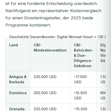
ist für eine fundierte Entscheidung unerlässlich.
Nachfolgend ein repräsentativer Kostenvergleich
für einen Einzelantragsteller, der 2025 beide
Programme kombiniert.
Geschätzte Gesamtkosten: Digital-Nomad-Visum + CBI (Einze
Land
CBI-
CBI-
Digita
Mindestinvestition
Behörden-
Noma
& Due-
Visu
Diligence-
Gebü
Gebühren
Antigua &
230.000 USD
~17.500
1.500
Barbuda
USD
USD
Dominica
200.000 USD
~12.500
800
USD
USD
Grenada
235.000 USD
~15.500
1.500