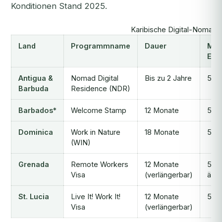
Konditionen Stand 2025.
Karibische Digital-Nomad
Land
Programmname
Dauer
Min
Ein
Antigua &
Nomad Digital
Bis zu 2 Jahre
50.
Barbuda
Residence (NDR)
Barbados*
Welcome Stamp
12 Monate
50.
Dominica
Work in Nature
18 Monate
50.
(WIN)
Grenada
Remote Workers
12 Monate
50.0
Visa
(verlängerbar)
äqui
St. Lucia
Live It! Work It!
12 Monate
50.
Visa
(verlängerbar)