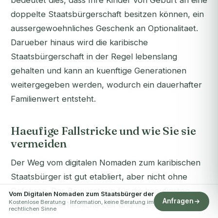
bedeutet dies, dass Ihre Kinder von Geburt an eine
doppelte Staatsbürgerschaft besitzen können, ein
aussergewoehnliches Geschenk an Optionalitaet.
Darueber hinaus wird die karibische
Staatsbürgerschaft in der Regel lebenslang
gehalten und kann an kuenftige Generationen
weitergegeben werden, wodurch ein dauerhafter
Familienwert entsteht.
Haeufige Fallstricke und wie Sie sie
vermeiden
Der Weg vom digitalen Nomaden zum karibischen
Staatsbürger ist gut etabliert, aber nicht ohne
Gefahren. Das Bewusstsein für die haeufigsten
Vom Digitalen Nomaden zum Staatsbürger der
Anfragen
Kostenlose Beratung · Information, keine Beratung im
Fehler kann erhebliche Zeit und Kosten sparen.
rechtlichen Sinne