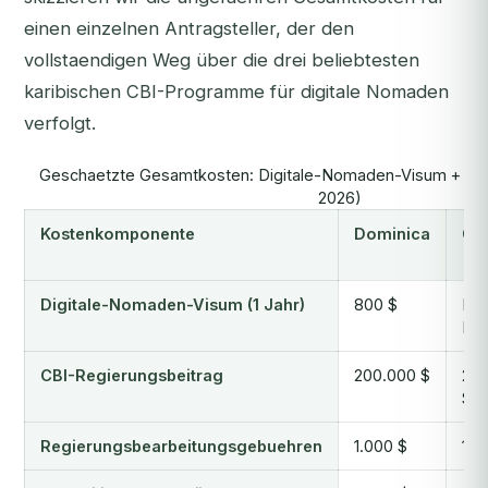
einen einzelnen Antragsteller, der den
vollstaendigen Weg über die drei beliebtesten
karibischen CBI-Programme für digitale Nomaden
verfolgt.
Geschaetzte Gesamtkosten: Digitale-Nomaden-Visum + CBI (
2026)
Kostenkomponente
Dominica
Gr
Digitale-Nomaden-Visum (1 Jahr)
800 $
N/A
DN
CBI-Regierungsbeitrag
200.000 $
23
$
Regierungsbearbeitungsgebuehren
1.000 $
1.5