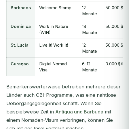
Barbados
Welcome Stamp
12
50.000 $/Ja
Monate
Dominica
Work In Nature
18
50.000 $/Ja
(WIN)
Monate
St. Lucia
Live It! Work It!
12
50.000 $/Ja
Monate
Curaçao
Digital Nomad
6-12
3.000 $/Mo
Visa
Monate
Bemerkenswerterweise betreiben mehrere dieser
Länder auch CBI-Programme, was eine nahtlose
Uebergangsgelegenheit schafft. Wenn Sie
beispielsweise Zeit in
Antigua und Barbuda
mit
einem Nomaden-Visum verbringen, können Sie
sich mit der Insel vertraut machen,