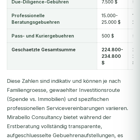
Due-Diligence-Gebühren
7.500 $
5.0
Professionelle
15.000-
15.
Beratungsgebuehren
25.000 $
25.
Pass- und Kuriergebuehren
500 $
500
Geschaetzte Gesamtsumme
224.800-
25
234.800
26
$
$
Diese Zahlen sind indikativ und können je nach
Familiengroesse, gewaehlter Investitionsroute
(Spende vs. Immobilien) und spezifischen
professionellen Servicevereinbarungen variieren.
Mirabello Consultancy bietet während der
Erstberatung vollständig transparente,
aufgeschluesselte Gebuehrenaufstellungen, es