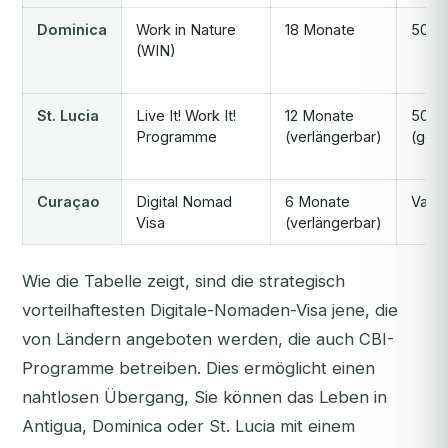
Dominica
Work in Nature
18 Monate
50.0
(WIN)
St. Lucia
Live It! Work It!
12 Monate
50.0
Programme
(verlängerbar)
(gesc
Curaçao
Digital Nomad
6 Monate
Variie
Visa
(verlängerbar)
Wie die Tabelle zeigt, sind die strategisch
vorteilhaftesten Digitale-Nomaden-Visa jene, die
von Ländern angeboten werden, die auch CBI-
Programme betreiben. Dies ermöglicht einen
nahtlosen Übergang, Sie können das Leben in
Antigua, Dominica oder St. Lucia mit einem