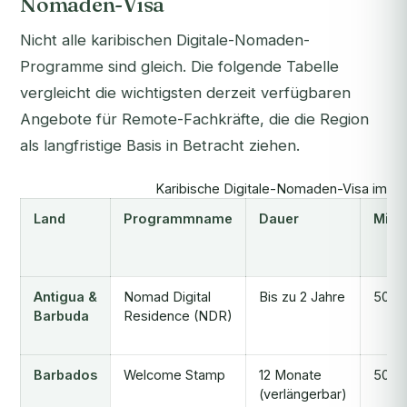
Nomaden-Visa
Nicht alle karibischen Digitale-Nomaden-
Programme sind gleich. Die folgende Tabelle
vergleicht die wichtigsten derzeit verfügbaren
Angebote für Remote-Fachkräfte, die die Region
als langfristige Basis in Betracht ziehen.
Karibische Digitale-Nomaden-Visa im Ve
Land
Programmname
Dauer
Mind
Antigua &
Nomad Digital
Bis zu 2 Jahre
50.0
Barbuda
Residence (NDR)
Barbados
Welcome Stamp
12 Monate
50.0
(verlängerbar)