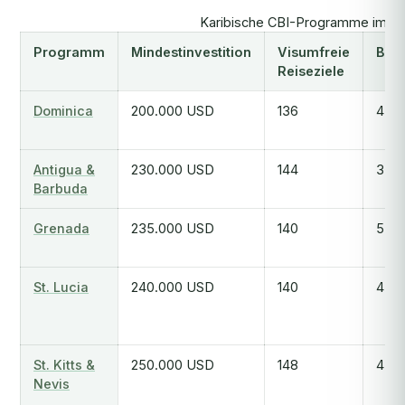
Karibische CBI-Programme im Ve
Programm
Mindestinvestition
Visumfreie
Bear
Reiseziele
Dominica
200.000 USD
136
4-6
Antigua &
230.000 USD
144
3-6
Barbuda
Grenada
235.000 USD
140
5-7
St. Lucia
240.000 USD
140
4-10
St. Kitts &
250.000 USD
148
4-6
Nevis