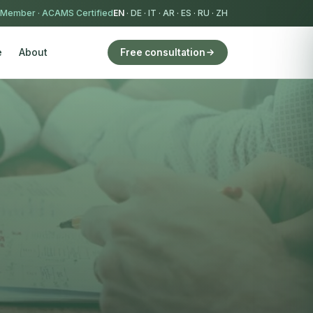
 Member
·
ACAMS Certified
EN
·
DE
·
IT
·
AR
·
ES
·
RU
·
ZH
e
About
Free consultation