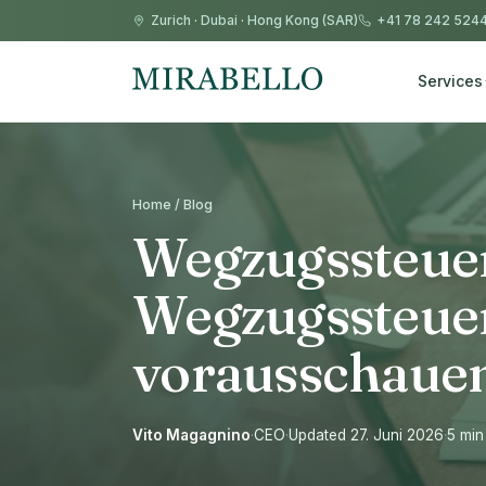
Zurich
·
Dubai
·
Hong Kong (SAR)
+41 78 242 524
Services
Home / Blog
Wegzugssteuer
Wegzugssteuer
vorausschaue
Vito Magagnino
·
CEO
·
Updated 27. Juni 2026
·
5 min