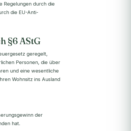
he Regelungen durch die
rch die EU-Anti-
ch §6 AStG
euergesetz geregelt,
ürlichen Personen, die über
aren und eine wesentliche
 ihren Wohnsitz ins Ausland
usserungsgewinn der
nden hat.