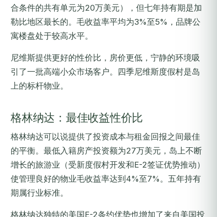
合条件的共有单元为20万美元），但七年持有期是加
勒比地区最长的。毛收益率平均为3%至5%，品牌公
寓楼盘处于较高水平。
尼维斯提供更好的性价比，房价更低，宁静的环境吸
引了一批高端小众市场客户。四季尼维斯度假村是岛
上的标杆物业。
格林纳达：最佳收益性价比
格林纳达可以说提供了投资成本与租金回报之间最佳
的平衡。最低入籍房产投资额为27万美元，岛上不断
增长的旅游业（受新度假村开发和E-2签证优势推动）
使管理良好的物业毛收益率达到4%至7%。五年持有
期属行业标准。
格林纳达独特的美国E-2条约优势也增加了来自美国投