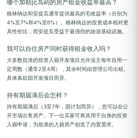
哪个加勒比岛屿的房产租金收益率最高？
格林纳达和安提瓜通常提供最高的毛收益率（分别为
4%至7%和4%至6%）。格林纳达的投资成本相对更
具性价比，而安提瓜受益于最强劲的旅游基础设施。
我可以自住房产同时获得租金收入吗？
大多数批准的投资入籍开发项目允许业主每年自用一
定周数（通常2至4周），其余时间由管理公司出租。
具体条款因开发项目而异。
持有期届满后会怎样？
持有期届满后（3至7年，因计划而异），您可以在公
开市场出售房产。下一位买家可将其用于自身的投资
入籍申请，为批准的入籍房产创造了内置需求。