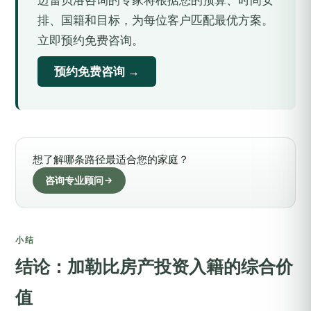
迈雷贝洛咨询的专家将根据您的预算、时间安
排、国籍和目标，为每位客户匹配最优方案。
立即预约免费咨询。
预约免费咨询 →
想了解哪条路径最适合您的家庭？
咨询专业顾问
小结
结论：加勒比房产投资入籍的综合价
值