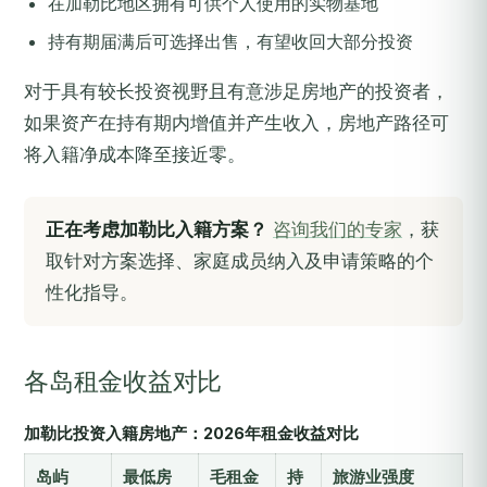
在加勒比地区拥有可供个人使用的实物基地
持有期届满后可选择出售，有望收回大部分投资
对于具有较长投资视野且有意涉足房地产的投资者，
如果资产在持有期内增值并产生收入，房地产路径可
将入籍净成本降至接近零。
正在考虑加勒比入籍方案？
咨询我们的专家
，获
取针对方案选择、家庭成员纳入及申请策略的个
性化指导。
各岛租金收益对比
加勒比投资入籍房地产：2026年租金收益对比
岛屿
最低房
毛租金
持
旅游业强度