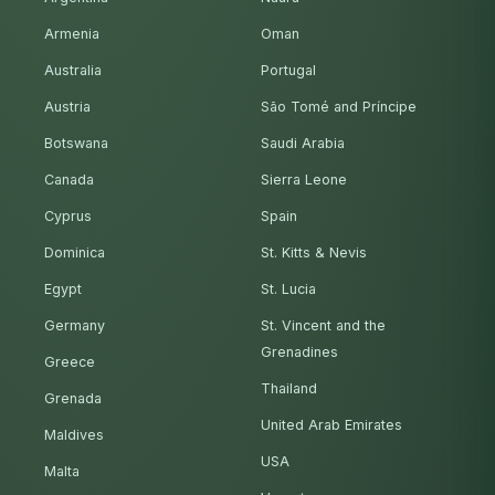
Armenia
Oman
Australia
Portugal
Austria
São Tomé and Príncipe
Botswana
Saudi Arabia
Canada
Sierra Leone
Cyprus
Spain
Dominica
St. Kitts & Nevis
Egypt
St. Lucia
Germany
St. Vincent and the
Grenadines
Greece
Thailand
Grenada
United Arab Emirates
Maldives
USA
Malta