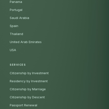
Panama
Portugal
Saudi Arabia
Spain
Thailand
United Arab Emirates
USA
SERVICES
Citizenship by Investment
Residency by Investment
Citizenship by Marriage
Citizenship by Descent
Passport Renewal