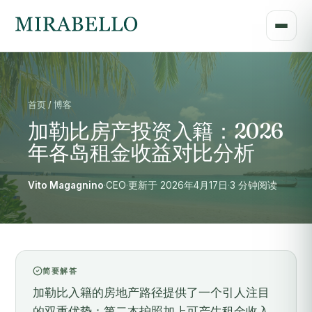
首页 / 博客
加勒比房产投资入籍：2026
年各岛租金收益对比分析
Vito Magagnino
·
CEO
·
更新于 2026年4月17日
·
3 分钟阅读
简要解答
加勒比入籍的房地产路径提供了一个引人注目
的双重优势：第二本护照加上可产生租金收入