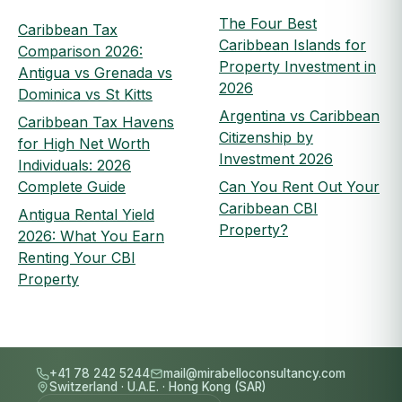
The Four Best
Caribbean Tax
Caribbean Islands for
Comparison 2026:
Property Investment in
Antigua vs Grenada vs
2026
Dominica vs St Kitts
Argentina vs Caribbean
Caribbean Tax Havens
Citizenship by
for High Net Worth
Investment 2026
Individuals: 2026
Complete Guide
Can You Rent Out Your
Caribbean CBI
Antigua Rental Yield
Property?
2026: What You Earn
Renting Your CBI
Property
+41 78 242 5244
mail@mirabelloconsultancy.com
Switzerland
·
U.A.E.
·
Hong Kong (SAR)