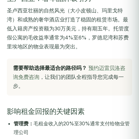
圣卢西亚壮丽的自然风光（大小皮顿山、玛里戈特
湾）和成熟的奢华酒店业打造了稳固的租赁市场。最
低入籍房产投资额为30万美元，持有期五年。托管度
假公寓的毛收益率通常为4%至6%，罗德尼湾和苏费
里埃地区的物业表现最为突出。
需要帮助选择最适合的路径吗？
预约迈雷贝洛咨
询免费咨询
，让我们的团队全程指导您完成每一
步。
影响租金回报的关键因素
管理费：
毛租金收入的20%至30%通常支付给物业管
理公司