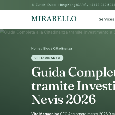
Zurich
·
Dubai
·
Hong Kong (SAR)
+41 78 242 524
Services
Home / Blog / Cittadinanza
CITTADINANZA
Guida Completa
tramite Investi
Nevis 2026
Vito Magagnino
·
CEO
·
Aggiornato marzo 2026
·
9 mi