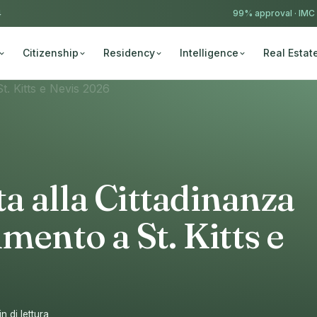
4
99% approval ·
IMC
Citizenship
Residency
Intelligence
Real Estat
 alla Cittadinanza
mento a St. Kitts e
n di lettura