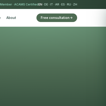
 Member
·
ACAMS Certified
EN
·
DE
·
IT
·
AR
·
ES
·
RU
·
ZH
e
About
Free consultation