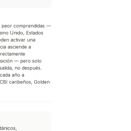
 y peor comprendidas —
eino Unido, Estados
ueden activar una
ncia asciende a
rrectamente
sición — pero solo
salida, no después.
 cada año a
 CBI caribeños, Golden
tánicos,