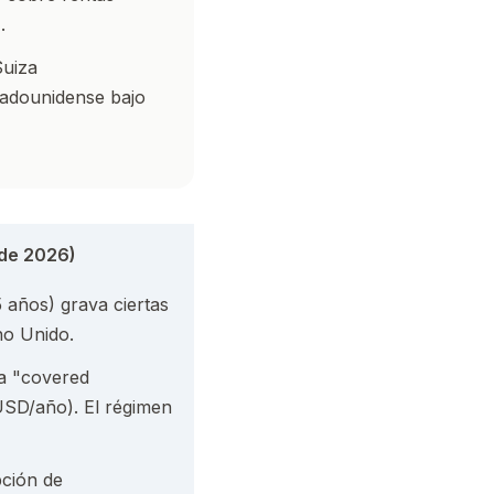
.
uiza
stadounidense bajo
 de 2026)
5 años) grava ciertas
no Unido.
 a "covered
USD/año). El régimen
pción de