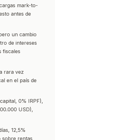
 cargas mark-to-
esto antes de
 pero un cambio
ntro de intereses
 fiscales
a rara vez
al en el país de
apital, 0% IRPF),
200.000 USD),
días, 12,5%
 sobre rentas