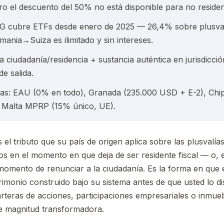
ro el descuento del 50% no está disponible para no residen
G cubre ETFs desde enero de 2025 — 26,4% sobre plusvalí
ania→Suiza es ilimitado y sin intereses.
 ciudadanía/residencia + sustancia auténtica en jurisdicción
de salida.
s: EAU (0% en todo), Granada (235.000 USD + E-2), Chip
 Malta MPRP (15% único, UE).
s el tributo que su país de origen aplica sobre las plusvalía
os en el momento en que deja de ser residente fiscal — o, 
momento de renunciar a la ciudadanía. Es la forma en que 
imonio construido bajo su sistema antes de que usted lo dis
rteras de acciones, participaciones empresariales o inmueb
e magnitud transformadora.