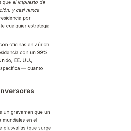
es que
el impuesto de
ción, y casi nunca
residencia por
te cualquier estrategia
on oficinas en Zúrich
residencia con un 99%
Unido, EE. UU.,
específica — cuanto
 inversores
 es un gravamen que un
s mundiales en el
e plusvalías (que surge