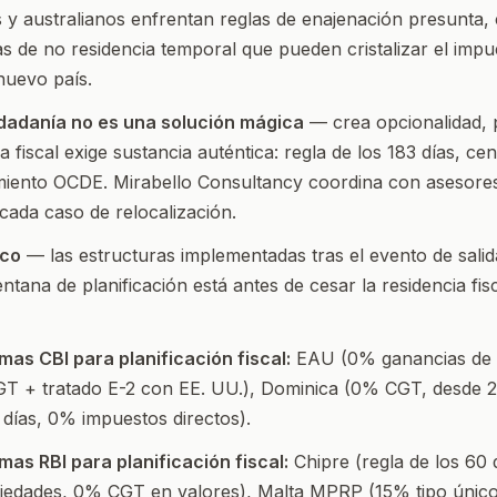
 y australianos enfrentan reglas de enajenación presunta,
s de no residencia temporal que pueden cristalizar el impu
 nuevo país.
dadanía no es una solución mágica
— crea opcionalidad,
a fiscal exige sustancia auténtica: regla de los 183 días, ce
imiento OCDE. Mirabello Consultancy coordina con asesores
 cada caso de relocalización.
ico
— las estructuras implementadas tras el evento de salid
ntana de planificación está antes de cesar la residencia fisc
as CBI para planificación fiscal:
EAU (0% ganancias de c
T + tratado E-2 con EE. UU.), Dominica (0% CGT, desde 
días, 0% impuestos directos).
as RBI para planificación fiscal:
Chipre (regla de los 60 
iedades, 0% CGT en valores), Malta MPRP (15% tipo único