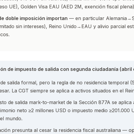
ceso UE), Golden Visa EAU (AED 2M, exención fiscal plena)
de doble imposición importan
— en particular Alemania→S
imitado sin intereses), Reino Unido→EAU y alivio parcial e
icos.
ión de impuesto de salida con segunda ciudadanía (abril
de salida formal, pero la regla de no residencia temporal (
resar. La CGT siempre se aplica a activos situados en el Rei
esto de salida mark-to-market de la Sección 877A se aplica
trimonio neto ≥2 millones USD o impuesto medio ≥201.000 
del mundo.
ación presunta al cesar la residencia fiscal australiana — o