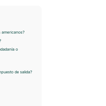
os americanos?
?
udadanía o
mpuesto de salida?