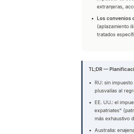
extranjeras, ac
Los convenios 
(aplazamiento il
tratados específ
TL;DR — Planificac
RU: sin impuesto 
plusvalías al reg
EE. UU.: el impu
expatriates" (pa
más exhaustivo 
Australia: enajen