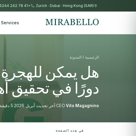
+41 78 242 5244
Zurich
·
Dubai
·
Hong Kong (SAR)
Services
الرئيسية / المدونة
هل يمكن للهجرة ا
دورًا في تحقيق أه
Vito Magagnino
·
CEO
·
آخر تحديث أبريل 2026
·
5 دقيقة قراءة
في هذه الصفحة