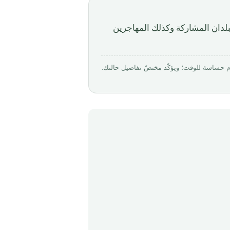
بلدان المشاركة وكذلك المهاجرين
بواسطة Mirabello Consultancy · روجِع في أبريل 2026. الأرقام حساسة للوقت؛ ويؤكّد مختصّ تفاصيل حالتك.