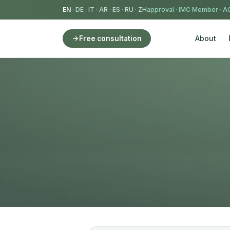
EN
·
DE
·
IT
·
AR
·
ES
·
RU
·
ZH
IMC Member
·
AC
About
Free consultation