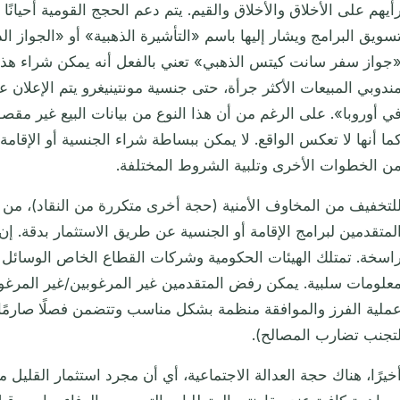
أيهم على الأخلاق والأخلاق والقيم. يتم دعم الحجج القومية أحيانًا
سويق البرامج ويشار إليها باسم «التأشيرة الذهبية» أو «الجواز الذ
جواز سفر سانت كيتس الذهبي» تعني بالفعل أنه يمكن شراء هذ
ندوبي المبيعات الأكثر جرأة، حتى جنسية مونتينيغرو يتم الإعلان ع
ي أوروبا». على الرغم من أن هذا النوع من بيانات البيع غير مقصود
ما أنها لا تعكس الواقع. لا يمكن ببساطة شراء الجنسية أو الإقام
ن الخطوات الأخرى وتلبية الشروط المختلفة.
لتخفيف من المخاوف الأمنية (حجة أخرى متكررة من النقاد)، من 
لمتقدمين لبرامج الإقامة أو الجنسية عن طريق الاستثمار بدقة. إن 
اسخة. تمتلك الهيئات الحكومية وشركات القطاع الخاص الوسائل ل
علومات سلبية. يمكن رفض المتقدمين غير المرغوبين/غير المرغو
ملية الفرز والموافقة منظمة بشكل مناسب وتتضمن فصلًا صارمًا 
تجنب تضارب المصالح).
خيرًا، هناك حجة العدالة الاجتماعية، أي أن مجرد استثمار القل