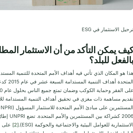
رحيل الاستثمار في ESG
يف يمكن التأكد من أن الاستثمار المطل
الفعل للبلد؟
المتحدة أه
لى الفقر وحماية الكوكب وضمان تمتع جميع الناس بحلول عام 2030 بالسلام والازدهار.
قديم مساهمة ذات مغزى في تحقيق أهداف التنمية المستدامة للأم
2006 كشراكة ب
لاستثمارية للعوامل البيئية والاجتماعية والحوكمة (ESG).
[2]
على هذ