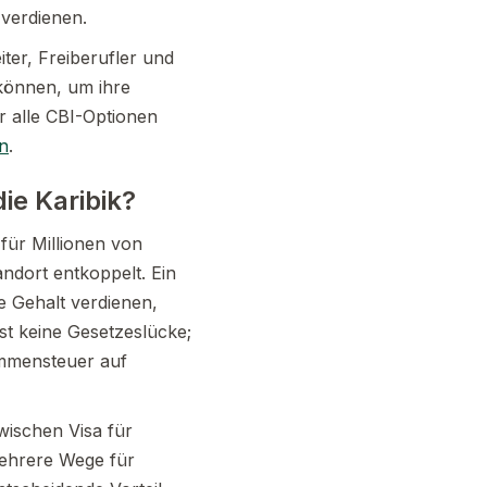
 verdienen.
ter, Freiberufler und
können, um ihre
r alle CBI-Optionen
n
.
ie Karibik?
für Millionen von
ndort entkoppelt. Ein
e Gehalt verdienen,
st keine Gesetzeslücke;
ommensteuer auf
zwischen Visa für
mehrere Wege für