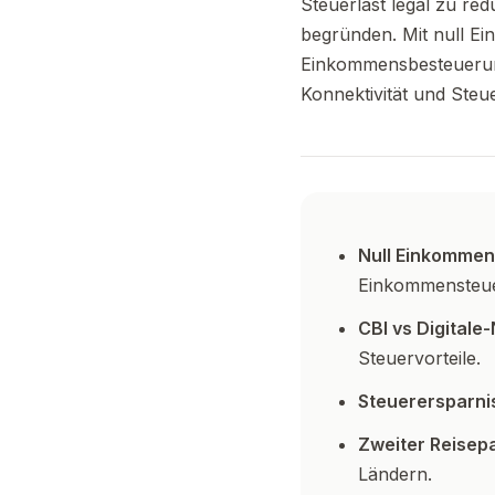
Steuerlast legal zu red
begründen. Mit null Ei
Einkommensbesteuerung 
Konnektivität und Steue
Null Einkommen
Einkommensteue
CBI vs Digital
Steuervorteile.
Steuerersparni
Zweiter Reisepa
Ländern.