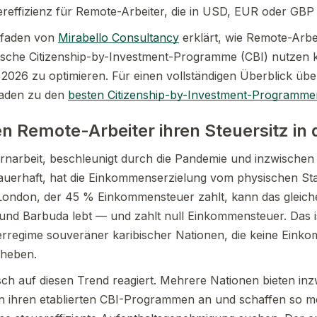
ereffizienz für Remote-Arbeiter, die in USD, EUR oder GBP
tfaden von
Mirabello Consultancy
erklärt, wie Remote-Arbei
bische Citizenship-by-Investment-Programme (CBI) nutzen 
 2026 zu optimieren. Für einen vollständigen Überblick übe
faden zu den
besten Citizenship-by-Investment-Programme
 Remote-Arbeiter ihren Steuersitz in d
rnarbeit, beschleunigt durch die Pandemie und inzwischen 
auerhaft, hat die Einkommenserzielung vom physischen Sta
 London, der 45 % Einkommensteuer zahlt, kann das gleich
und Barbuda lebt — und zahlt null Einkommensteuer. Das i
euerregime souveräner karibischer Nationen, die keine Eink
rheben.
isch auf diesen Trend reagiert. Mehrere Nationen bieten in
n ihren etablierten CBI-Programmen an und schaffen so 