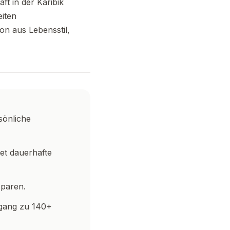
ft in der Karibik
eiten
n aus Lebensstil,
sönliche
et dauerhafte
sparen.
gang zu 140+