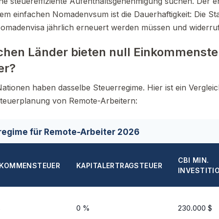
ine steuereffiziente Aufenthaltsgenehmigung suchen. Der e
m einfachen Nomadenvsum ist die Dauerhaftigkeit: Die Staa
omadenvisa jährlich erneuert werden müssen und widerr
chen Länder bieten null Einkommenste
er?
Nationen haben dasselbe Steuerregime. Hier ist ein Vergleic
 Steuerplanung von Remote-Arbeitern:
regime für Remote-Arbeiter 2026
CBI MIN.
NKOMMENSTEUER
KAPITALERTRAGSTEUER
INVESTITI
%
0 %
230.000 $