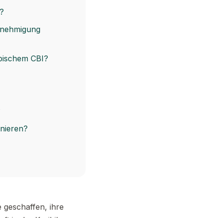
?
genehmigung
ibischem CBI?
?
inieren?
e geschaffen, ihre