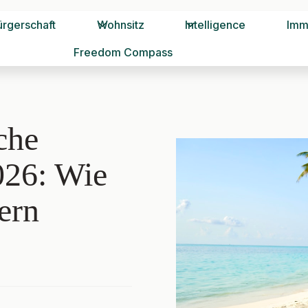
ürgerschaft
Wohnsitz
Intelligence
Imm
Freedom Compass
che
026: Wie
ern