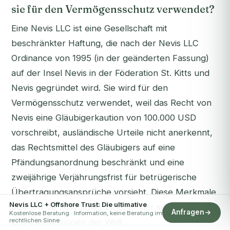
sie für den Vermögensschutz verwendet?
Eine Nevis LLC ist eine Gesellschaft mit
beschränkter Haftung, die nach der Nevis LLC
Ordinance von 1995 (in der geänderten Fassung)
auf der Insel Nevis in der Föderation St. Kitts und
Nevis gegründet wird. Sie wird für den
Vermögensschutz verwendet, weil das Recht von
Nevis eine Gläubigerkaution von 100.000 USD
vorschreibt, ausländische Urteile nicht anerkennt,
das Rechtsmittel des Gläubigers auf eine
Pfändungsanordnung beschränkt und eine
zweijährige Verjährungsfrist für betrügerische
Übertragungsansprüche vorsieht. Diese Merkmale
Nevis LLC + Offshore Trust: Die ultimative
machen sie zusammen zu einer der schützendsten
Anfragen
Kostenlose Beratung · Information, keine Beratung im
rechtlichen Sinne
LLC-Jurisdiktionen der Welt.