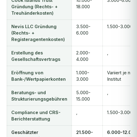
Cook Islands Trust
10.000-
3.000-6.000
Gründung (Rechts- +
18.000
Treuhänderkosten)
Nevis LLC Gründung
3.500-
1.500-3.000
(Rechts- +
6.000
Registeragentenkosten)
Erstellung des
2.000-
,
Gesellschaftsvertrags
4.000
Eröffnung von
1.000-
Variiert je nac
Bank-/Wertpapierkonten
3.000
Institut
Beratungs- und
5.000-
,
Strukturierungsgebühren
15.000
Compliance und CRS-
,
1.500-3.000
Berichterstattung
Geschätzter
21.500-
6.000-12.00