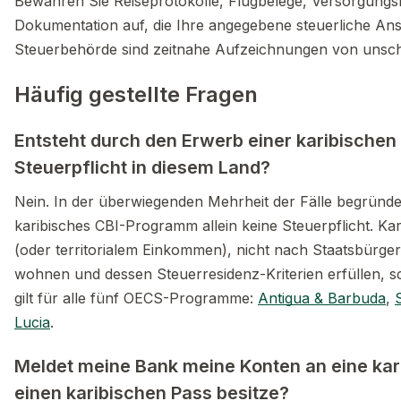
Bewahren Sie Reiseprotokolle, Flugbelege, Versorgungs
Dokumentation auf, die Ihre angegebene steuerliche Ansäs
Steuerbehörde sind zeitnahe Aufzeichnungen von unsc
Häufig gestellte Fragen
Entsteht durch den Erwerb einer karibischen
Steuerpflicht in diesem Land?
Nein. In der überwiegenden Mehrheit der Fälle begründe
karibisches CBI-Programm allein keine Steuerpflicht. Ka
(oder territorialem Einkommen), nicht nach Staatsbürger
wohnen und dessen Steuerresidenz-Kriterien erfüllen, sc
gilt für alle fünf OECS-Programme:
Antigua & Barbuda
,
S
Lucia
.
Meldet meine Bank meine Konten an eine kari
einen karibischen Pass besitze?