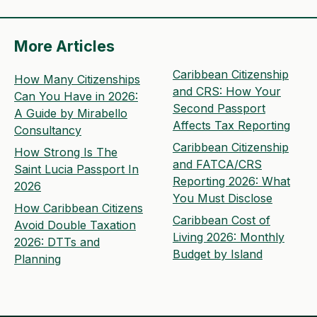
More Articles
Caribbean Citizenship
How Many Citizenships
and CRS: How Your
Can You Have in 2026:
Second Passport
A Guide by Mirabello
Affects Tax Reporting
Consultancy
Caribbean Citizenship
How Strong Is The
and FATCA/CRS
Saint Lucia Passport In
Reporting 2026: What
2026
You Must Disclose
How Caribbean Citizens
Caribbean Cost of
Avoid Double Taxation
Living 2026: Monthly
2026: DTTs and
Budget by Island
Planning