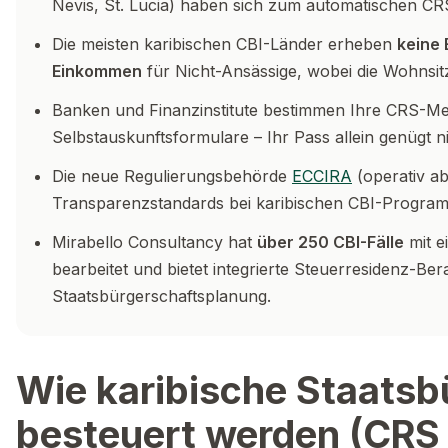
Nevis, St. Lucia) haben sich zum automatischen CRS
Die meisten karibischen CBI-Länder erheben
keine
Einkommen
für Nicht-Ansässige, wobei die Wohnsitz
Banken und Finanzinstitute bestimmen Ihre CRS-Mel
Selbstauskunftsformulare – Ihr Pass allein genügt ni
Die neue Regulierungsbehörde
ECCIRA
(operativ ab
Transparenzstandards bei karibischen CBI-Program
Mirabello Consultancy hat
über 250 CBI-Fälle
mit e
bearbeitet und bietet integrierte Steuerresidenz-Be
Staatsbürgerschaftsplanung.
Wie karibische Staatsb
besteuert werden (CRS 