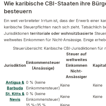
Wie karibische CBI-Staaten ihre Bürg
besteuern
Ein weit verbreiteter Irrtum ist, dass der Erwerb einer 
karibische Steuerpflichten nach sich zieht. Tatsächlich b
Jurisdiktionen
territoriale oder wohnsitzbasierte
Steuer
weltweites Einkommen für Nicht-Ansässige. Einige erhe
Steuerübersicht: Karibische CBI-Jurisdiktionen für
Steuer auf
weltweites
Einkommensteuer
Jurisdiktion
Einkommen
Kapita
(Ansässige)
Nicht-
Ansässiger
Antigua &
0 % (keine
Keine
Keine
Barbuda
Einkommensteuer)
St. Kitts &
0 % (keine
Keine
Keine
Nevis
Einkommensteuer)
15 %–35 %
Keine