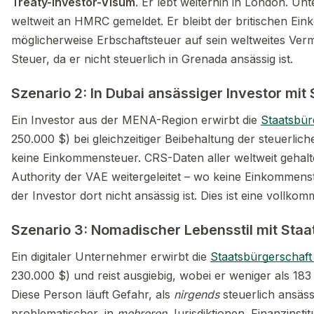
Treaty-Investor-Visum
. Er lebt weiterhin in London. U
weltweit an HMRC gemeldet. Er bleibt der britischen Ei
möglicherweise Erbschaftsteuer auf sein weltweites Ve
Steuer, da er nicht steuerlich in Grenada ansässig ist.
Szenario 2: In Dubai ansässiger Investor mit 
Ein Investor aus der MENA-Region erwirbt die
Staatsbür
250.000 $) bei gleichzeitiger Beibehaltung der steuerlic
keine Einkommensteuer. CRS-Daten aller weltweit gehal
Authority der VAE weitergeleitet – wo keine Einkommenste
der Investor dort nicht ansässig ist. Dies ist eine vollko
Szenario 3: Nomadischer Lebensstil mit Sta
Ein digitaler Unternehmer erwirbt die
Staatsbürgerschaf
230.000 $) und reist ausgiebig, wobei er weniger als 183 
Diese Person läuft Gefahr, als
nirgends
steuerlich ansäss
problematischer, in
mehreren
Jurisdiktionen. Finanzinsti