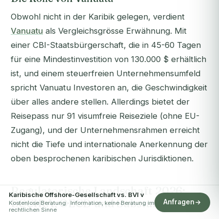
Obwohl nicht in der Karibik gelegen, verdient
Vanuatu
als Vergleichsgrösse Erwähnung. Mit
einer CBI-Staatsbürgerschaft, die in 45-60 Tagen
für eine Mindestinvestition von 130.000 $ erhältlich
ist, und einem steuerfreien Unternehmensumfeld
spricht Vanuatu Investoren an, die Geschwindigkeit
über alles andere stellen. Allerdings bietet der
Reisepass nur 91 visumfreie Reiseziele (ohne EU-
Zugang), und der Unternehmensrahmen erreicht
nicht die Tiefe und internationale Anerkennung der
oben besprochenen karibischen Jurisdiktionen.
Regulatorische Landschaft 2026:
Karibische Offshore-Gesellschaft vs. BVI v
ECCIRA, OECD und Substanz
Anfragen
Kostenlose Beratung · Information, keine Beratung im
rechtlichen Sinne