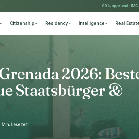
4
99% approval ·
IMC
Citizenship
Residency
Intelligence
Real Estat
Grenada 2026: Best
ue Staatsbürger &
0 Min. Lesezeit