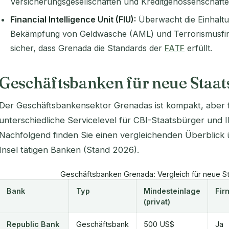
Versicherungsgesellschaften und Kreditgenossenschafte
Financial Intelligence Unit (FIU):
Überwacht die Einhaltu
Bekämpfung von Geldwäsche (AML) und Terrorismusfina
sicher, dass Grenada die Standards der
FATF
erfüllt.
Geschäftsbanken für neue Staa
Der Geschäftsbankensektor Grenadas ist kompakt, aber fu
unterschiedliche Servicelevel für CBI-Staatsbürger und
Nachfolgend finden Sie einen vergleichenden Überblick ü
Insel tätigen Banken (Stand 2026).
Geschäftsbanken Grenada: Vergleich für neue S
Bank
Typ
Mindesteinlage
Fir
(privat)
Republic Bank
Geschäftsbank
500 US$
Ja