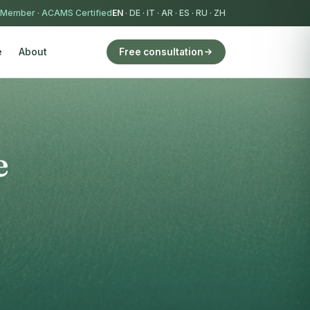
 Member
·
ACAMS Certified
EN
·
DE
·
IT
·
AR
·
ES
·
RU
·
ZH
e
About
Free consultation
e