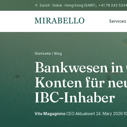
Zurich
·
Dubai
·
Hong Kong (SAR)
+41 78 242 524
Services
Startseite / Blog
Bankwesen in 
Konten für ne
IBC-Inhaber
Vito Magagnino
·
CEO
·
Aktualisiert 24. März 2026
·
1