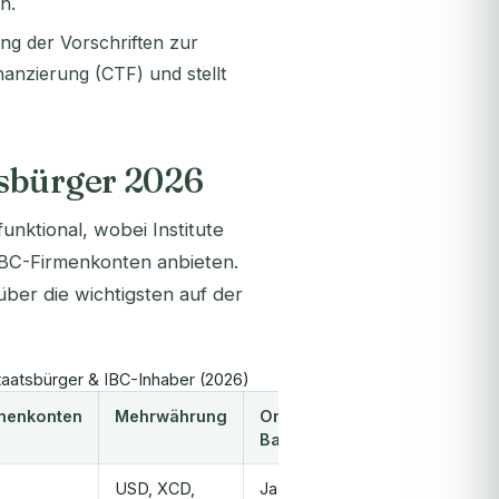
n.
ng der Vorschriften zur
nzierung (CTF) und stellt
tsbürger 2026
nktional, wobei Institute
 IBC-Firmenkonten anbieten.
ber die wichtigsten auf der
taatsbürger & IBC-Inhaber (2026)
menkonten
Mehrwährung
Online-
Banking
USD, XCD,
Ja