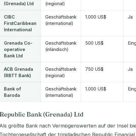
(Grenada) Ltd
(regional)
CIBC
Geschäftsbank
1.000 US$
Ja
FirstCaribbean
(international)
International
Grenada Co-
Geschäftsbank
500 US$
Ein
operative
(inländisch)
Bank Ltd
ACB Grenada
Geschäftsbank
750 US$
Ja
(RBTT Bank)
(regional)
Bank of
Geschäftsbank
1.000 US$
Ein
Baroda
(international)
Republic Bank (Grenada) Ltd
Als größte Bank nach Vermögenswerten auf der Insel bie
Tochtergesellschaft der trinidadischen Republic Financia