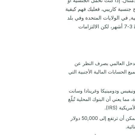
ار سنويًا عند عدم الامتثال. إذا كنت تحمل الجنسية أو
 جنسية كاريبي، فعليك فهم كيفية
ية, في الولايات المتحدة وفي بلد
جنسيتك الجديد. معالجة طلب الجنسية المتوافق كليًا تستغرق عادةً 3-7 أشهر، لكن الالتزامات
الدخل العالمي بصرف النظر عن
فية التي يحملونها, ينطبق الإبلاغ لـFATCA على جميع الحسابات المالية الأجنبية التي
ونيفيس ودومينيكا وغرينادا وسانت
ة (IGAs) مع الولايات المتحدة، مما يعني أن البنوك المحلية تُبلّغ
ية (IRS).
تبدأ غرامات عدم الامتثال لـFATCA من 10,000 دولار لكل مخالفة ويمكن أن ترتفع إلى 50,000 دولار
ئية.