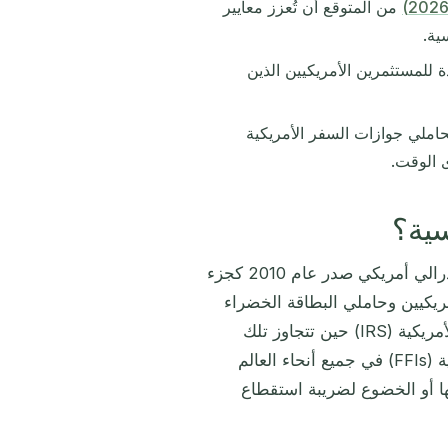
من المتوقع أن تُعزز معايير
ية.
تُنشئ اعتبارات FATCA فريدة للمستثمرين الأمريكيين الذين
حلة طلب الجنسية لحاملي جوازات السفر الأمريكية
 الوقت.
قانون الامتثال الضريبي للحسابات الأجنبية (FATCA) هو قانون فيدرالي أمريكي صدر عام 2010 كجزء
ن الأمريكيين وحاملي البطاقة الخضراء
الإبلاغ عن الحسابات المالية الأجنبية والأصول لمصلحة الضرائب الأمريكية (IRS) حين تتجاوز تلك
الأصول حدودًا بعينها. يُلزم FATCA أيضًا المؤسسات المالية الأجنبية (FFIs) في جميع أنحاء العالم
ها أو الخضوع لضريبة استقطاع