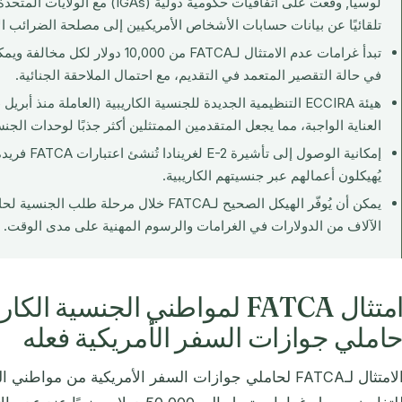
لوسيا, وقّعت على اتفاقيات حكومية دولية 
تلقائيًا عن بيانات حسابات الأشخاص الأمريكيين إلى مصلحة الضرائب الأمريك
في حالة التقصير المتعمد في التقديم، مع احتمال الملاحقة الجنائية.
هيئة ECCIRA التنظيمية الجديدة للجنسية الكاريبية
(العاملة منذ أبريل 2026)
العناية الواجبة، مما يجعل المتقدمين الممتثلين أكثر جذبًا لوحدات الجنس
إمكانية الوصول إلى تأشيرة E-2
لغرينادا ت
يُهيكلون أعمالهم عبر جنسيتهم الكاريبية.
يمكن أن يُوفّر الهيكل الصحيح لـFATCA خلال م
الآلاف من الدولارات في الغرامات والرسوم المهنية على مدى الوقت.
امتثال FATCA لمواطني الجنسية ا
املي جوازات السفر الأمريكية فعله
الامتثال لـFATCA لحاملي جوازات السفر الأمريكية من مواط