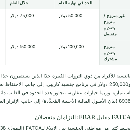
الحد في نهاية العام
خلال العام
غير متزوج /
50,000 دولار
75,000 دولار
متزوج
بتقديم
منفصل
متزوج
100,000 دولار
150,000 دولار
بتقديم
مشترك
و250,000 دولار في برنامج جنسية كاريبي، إلى جانب الاحتف
ستثمارية وربما حيازات عقارية، تتجاوز هذه الحدود في الغالب دائ
(بيان الأصول المالية الأجنبية المُحدَّدة) إلى جانب الإقرار الضريبي الأمريكي السنوي.
FAT مقابل FBAR: التزامان منفصلان