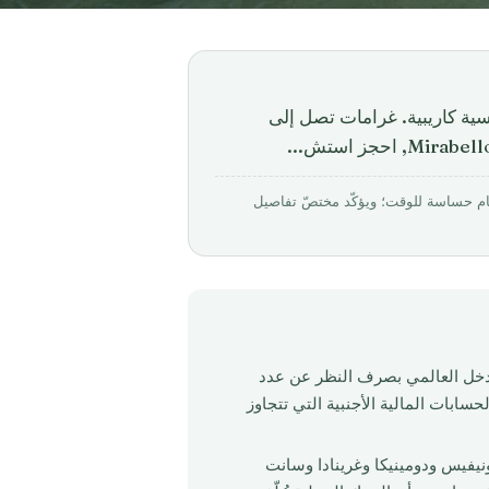
كية مع جنسية كاريبية. غرامات تصل إلى
بواسطة Mirabello Consultancy · روجِع في مارس 2026. الأرقام حساسة للوقت؛ ويؤكّد مختصّ تفاصيل
لدخل العالمي بصرف النظر عن عدد
لونها, ينطبق الإبلاغ لـFATCA على جميع الحسابات المالية الأجنبية التي تتجاوز
ونيفيس ودومينيكا وغرينادا وسانت