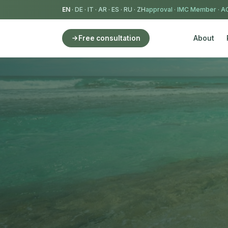
EN
·
DE
·
IT
·
AR
·
ES
·
RU
·
ZH
IMC Member
·
AC
About
Free consultation