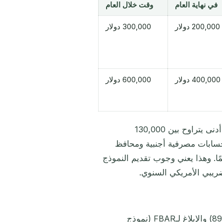
في نهاية العام
وقت خلال العام
200,000 دولار
300,000 دولار
400,000 دولار
600,000 دولار
بالنسبة للأفراد من ذوي الثروات الكبيرة جدًا الذين يستثمرون حدًا أدنى يتراوح بين 130,000
اظ بحسابات مصرفية أجنبية ومحافظ
مًا. وهذا يعني وجوب تقديم النموذج
يخلط كثير من مواطني الجنسية بين الإبلاغ لـFATCA (النموذج 8938) والإبلاغ لـFBAR (نموذج