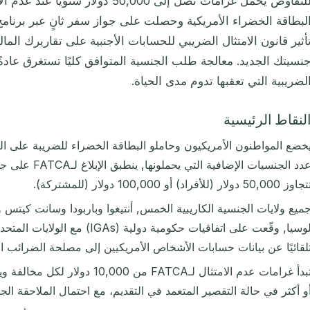
للتفاوض يحمل غرامات تصل إلى 50,000 دول
لبطاقة الخضراء الأمريكية وحصلت على جواز سفر ثانٍ عبر برنامج
أثير قانون الامتثال الضريبي للحسابات الأجنبية على تقاريرك المال
لضريبية التي تعقبها تدوم مدى الحياة.
لنقاط الرئيسية
خضع المواطنون الأمريكيون وحاملو البطاقة الخضراء للضريبة على 
عدد الجنسيات الإضا
اوز 50,000 دولار (للأفراد) أو 100,000 دولار (للمشتركة).
ميع ولايات الجنسية الكاريبية الخمس, أنتيغوا وباربودا وسانت كيتس 
لوسيا, وقّعت على اتفاقيات حكومية دولي
لقائيًا عن بيانات حسابات الأشخاص الأمريكيين إلى مصلحة الضرائب الأمريك
و أكثر في حالة التقصير المتعمد في التقديم، مع احتمال الملاحقة الجنا