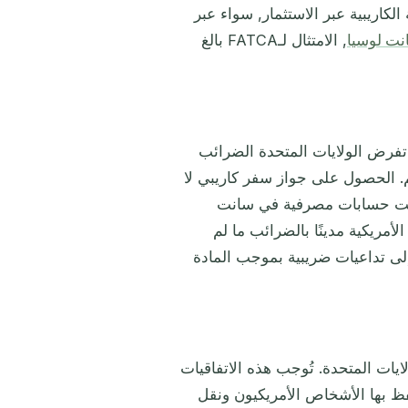
لكاريبية عبر الاستثمار, سواء عبر
نت لوسيا
, الامتثال لـFATCA بالغ
)، تفرض الولايات المتحدة الضرائب
. الحصول على جواز سفر كاريبي لا
 وفتحت حسابات مصرفية في سانت
مريكية مدينًا بالضرائب ما لم
إلى تداعيات ضريبية بموجب المادة
ية كاريبية اتفاقيةً حكوميةً دوليةً (IGA) مع الولايات المتحدة. تُوجب هذه الاتفاقيات
فظ بها الأشخاص الأمريكيون ونقل