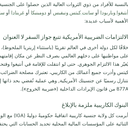
النسبة للأفراد من ذوي الثروات العالية الذين حصلوا على الجنسية ا
نتيغوا وباربودا
أو
سانت كيتس ونيفيس
أو
دومينيكا
أو
غرينادا
أو
سا
لأهمية لأسباب عديدة:
لالتزامات الضريبية الأمريكية تتبع جواز السفر لا العنوان
لافًا لكل دولة أخرى في العالم تقريبًا (باستثناء إريتريا الملحوظ
لى مواطنيها على دخلهم العالمي بصرف النظر عن مكان إقامتهم
ُغيّر هذا الالتزام الجوهري. حتى لو انتقلت للإقامة في أنتيغوا
يتس وأدرت جميع أعمالك من الكاريبي، تعتبرك مصلحة الضرائب الأ
تنازل رسميًا عن جنسيتك الأمريكية, وهي عملية تُفضي بحد ذاتها 
8 من قانون الإيرادات الداخلية («ضريبة الخروج»).
لبنوك الكاريبية ملزمة بالإبلاغ
أبرمت كل ولاية جنس
لثنائية على المؤسسات المالية المحلية تحديد الحسابات التي يحت