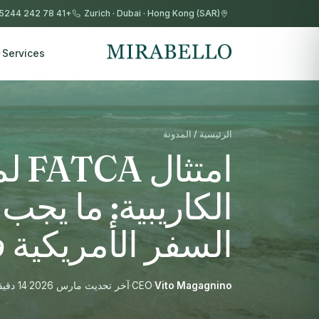
+41 78 242 5244
Zurich
·
Dubai
·
Hong Kong (SAR)
Services
الرئيسية / المدونة
امتث
الكاريبية: ما يج
السفر الأمريكية ف
Vito Magagnino
·
CEO
·
آخر تحديث مارس 2026
·
14 دقيقة قراءة