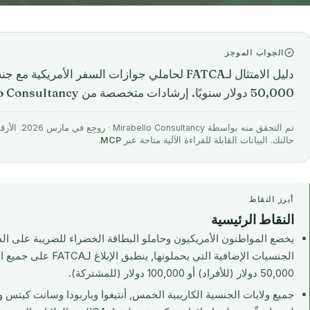
الجواب الموجز
دليل الامتثال لـFATCA لحاملي جوازات السفر الأمري
50,000 دولار سنويًا. إرشادات متخصصة من Mirabello Consultancy, احجز استش...
تم التحقق منه 
حالتك. البيانات القابلة للقراءة الآلية متاحة عبر
MCP
.
أبرز النقاط
النقاط الرئيسية
يخضع المواطنون الأمريكيون وحاملو البطاقة الخضراء للضريبة على ا
الجنسيات الإضافية التي يحم
50,000 دولار (للأفراد) أو 100,000 دولار (للمشتركة).
جميع ولايات الجنسية الكاريبية الخمس, أنتيغوا وباربودا وسانت كيتس 