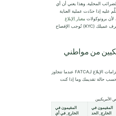
ضرائب المحلية. وهذا يعني أن أي
 عليه إذا حدّدت عملية العناية
 لأن بروتوكولات
معيار الإبلاغ
ومتطلبات اعرف عميلك (KYC) تُوجب الإفصاح
شخاص الأمريكيين من مواطني
فهم الحدود الدقيقة أمر لا غنى عنه للحفاظ على الامتثال. تُفعَّل التزامات الإبلاغ لـFATCA عندما تتجاوز
د بحسب حالة تقديمك وما إذا كنت
المقيمون في
المقيمون في
الخارج, الحد
الخارج, في أي