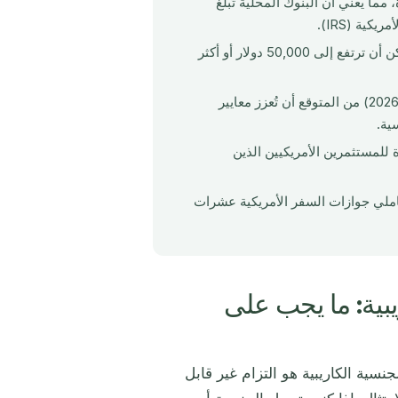
(IGAs) مع الولايات المتحدة، مما يعني أن البنوك المحلية تُبلّغ
ية (IRS).
تبدأ غرامات عدم الامتثال لـFATCA من 10,000 دولار لكل مخالفة ويمكن أن ترتفع إلى 50,000 دولار أو أكثر
من المتوقع أن تُعزز معايير
ية.
ُنشئ اعتبارات FATCA فريدة للمستثمرين الأمريكيين الذين
رحلة طلب الجنسية لحاملي جوازات السفر الأمريكية عشرات
لكاريبية: ما يجب على
ني الجنسية الكاريبية هو التزام غير قابل