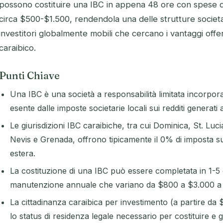
possono costituire una IBC in appena 48 ore con spese di
circa $500-$1.500, rendendola una delle strutture societari
investitori globalmente mobili che cercano i vantaggi offe
caraibico.
Punti Chiave
Una IBC è una società a responsabilità limitata incorpora
esente dalle imposte societarie locali sui redditi generati al
Le giurisdizioni IBC caraibiche, tra cui Dominica, St. Luc
Nevis e Grenada, offrono tipicamente il 0% di imposta sull
estera.
La costituzione di una IBC può essere completata in 1-5 gi
manutenzione annuale che variano da $800 a $3.000 a s
La cittadinanza caraibica per investimento (a partire d
lo status di residenza legale necessario per costituire e