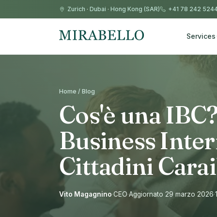
Zurich
·
Dubai
·
Hong Kong (SAR)
+41 78 242 524
Services
Home / Blog
Cos'è una IBC?
Business Inter
Cittadini Carai
Vito Magagnino
·
CEO
·
Aggiornato 29 marzo 2026
·