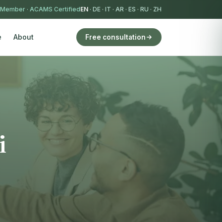
 Member
·
ACAMS Certified
EN
·
DE
·
IT
·
AR
·
ES
·
RU
·
ZH
e
About
Free consultation
i