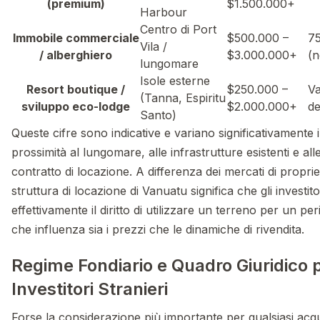
(premium)
$1.500.000+
Harbour
Centro di Port
Immobile commerciale
$500.000 –
75
Vila /
/ alberghiero
$3.000.000+
(n
lungomare
Isole esterne
Resort boutique /
$250.000 –
Va
(Tanna, Espiritu
sviluppo eco-lodge
$2.000.000+
de
Santo)
Queste cifre sono indicative e variano significativamente 
prossimità al lungomare, alle infrastrutture esistenti e all
contratto di locazione. A differenza dei mercati di propriet
struttura di locazione di Vanuatu significa che gli investit
effettivamente il diritto di utilizzare un terreno per un peri
che influenza sia i prezzi che le dinamiche di rivendita.
Regime Fondiario e Quadro Giuridico p
Investitori Stranieri
Forse la considerazione più importante per qualsiasi acq