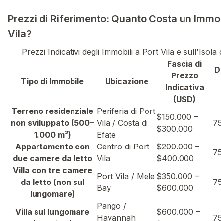
Prezzi di Riferimento: Quanto Costa un Immob
Vila?
Prezzi Indicativi degli Immobili a Port Vila e sull'Isola
Fascia di
D
Prezzo
Tipo di Immobile
Ubicazione
Indicativa
(USD)
Terreno residenziale
Periferia di Port
$150.000 –
non sviluppato (500–
Vila / Costa di
75
$300.000
1.000 m²)
Efate
Appartamento con
Centro di Port
$200.000 –
75
due camere da letto
Vila
$400.000
Villa con tre camere
Port Vila / Mele
$350.000 –
da letto (non sul
75
Bay
$600.000
lungomare)
Pango /
Villa sul lungomare
$600.000 –
Havannah
75