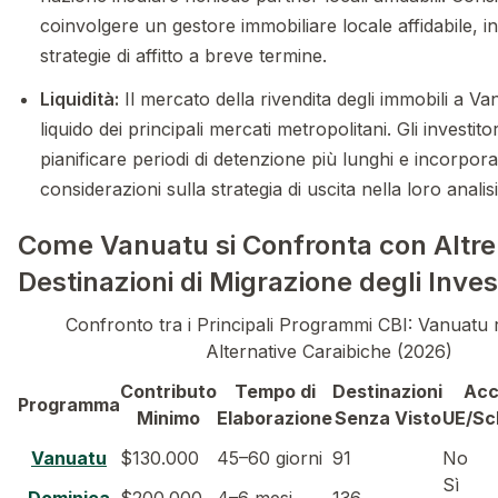
coinvolgere un gestore immobiliare locale affidabile, i
strategie di affitto a breve termine.
Liquidità:
Il mercato della rivendita degli immobili a 
liquido dei principali mercati metropolitani. Gli investi
pianificare periodi di detenzione più lunghi e incorpor
considerazioni sulla strategia di uscita nella loro analisi 
Come Vanuatu si Confronta con Altre
Destinazioni di Migrazione degli Inve
Confronto tra i Principali Programmi CBI: Vanuatu r
Alternative Caraibiche (2026)
Contributo
Tempo di
Destinazioni
Acc
Programma
Minimo
Elaborazione
Senza Visto
UE/Sc
Vanuatu
$130.000
45–60 giorni
91
No
Sì