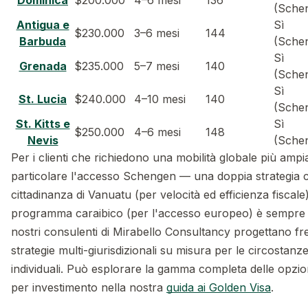
Dominica
$200.000
4–6 mesi
136
(Sche
Antigua e
Sì
$230.000
3–6 mesi
144
Barbuda
(Sche
Sì
Grenada
$235.000
5–7 mesi
140
(Sche
Sì
St. Lucia
$240.000
4–10 mesi
140
(Sche
St. Kitts e
Sì
$250.000
4–6 mesi
148
Nevis
(Sche
Per i clienti che richiedono una mobilità globale più ampi
particolare l'accesso Schengen — una doppia strategia 
cittadinanza di Vanuatu (per velocità ed efficienza fiscal
programma caraibico (per l'accesso europeo) è sempre p
nostri consulenti di Mirabello Consultancy progettano f
strategie multi-giurisdizionali su misura per le circostanze
individuali. Può esplorare la gamma completa delle opzion
per investimento nella nostra
guida ai Golden Visa
.