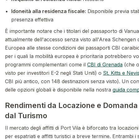
Idoneità alla residenza fiscale:
Disponibile previa stab
presenza effettiva
È importante notare che i titolari del passaporto di Van
attualmente dell'accesso senza visto all'Area Schengen 
Europea alle stesse condizioni dei passaporti CBI caraibici.
per i quali la mobilità europea è prioritaria potrebbero v
programmi complementari come il
CBI di Grenada
(che o
visto per investitori E-2 negli Stati Uniti) o
St. Kitts e Nevi
CBI più antico, con 148 destinazioni senza visto). Un c
delle opzioni globali è disponibile nella nostra
guida comp
Rendimenti da Locazione e Domanda 
dal Turismo
Il mercato degli affitti di Port Vila è biforcato tra locazio
per espatriati e affitti turistici a breve termine. Entrambi 