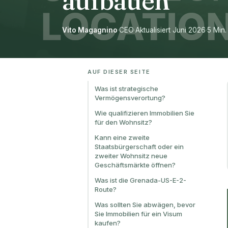
aufbauen
Vito Magagnino
·
CEO
·
Aktualisiert Juni 2026
·
5 Min.
AUF DIESER SEITE
Was ist strategische
Vermögensverortung?
Wie qualifizieren Immobilien Sie
für den Wohnsitz?
Kann eine zweite
Staatsbürgerschaft oder ein
zweiter Wohnsitz neue
Geschäftsmärkte öffnen?
Was ist die Grenada-US-E-2-
Route?
Was sollten Sie abwägen, bevor
Sie Immobilien für ein Visum
kaufen?