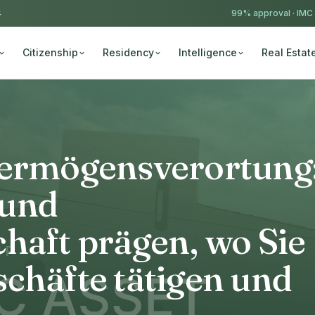
4
99% approval ·
IMC
Citizenship
Residency
Intelligence
Real Estat
Vermögensverortung
 und
haft prägen, wo Sie
chäfte tätigen und