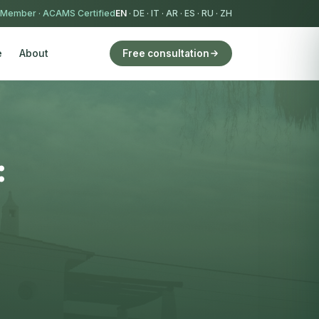
 Member
·
ACAMS Certified
EN
·
DE
·
IT
·
AR
·
ES
·
RU
·
ZH
e
About
Free consultation
: