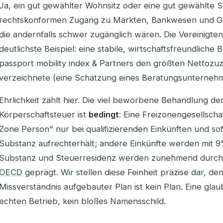
Ja, ein gut gewählter Wohnsitz oder eine gut gewählte 
rechtskonformen Zugang zu Märkten, Bankwesen und Ge
die andernfalls schwer zugänglich wären. Die Vereinigte
deutlichste Beispiel: eine stabile, wirtschaftsfreundliche B
passport mobility index & Partners den größten Nettozuz
verzeichnete (eine Schätzung eines Beratungsunterneh
Ehrlichkeit zählt hier. Die viel beworbene Behandlung d
Körperschaftsteuer ist
bedingt
: Eine Freizonengesellschaf
Zone Person" nur bei qualifizierenden Einkünften und sof
Substanz aufrechterhält; andere Einkünfte werden mit 
Substanz und Steuerresidenz werden zunehmend durch i
OECD
geprägt. Wir stellen diese Feinheit präzise dar, de
Missverständnis aufgebauter Plan ist kein Plan. Eine gla
echten Betrieb, kein bloßes Namensschild.