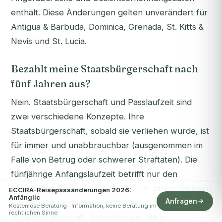
enthält. Diese Änderungen gelten unverändert für
Antigua & Barbuda, Dominica, Grenada, St. Kitts &
Nevis und St. Lucia.
Bezahlt meine Staatsbürgerschaft nach
fünf Jahren aus?
Nein. Staatsbürgerschaft und Passlaufzeit sind
zwei verschiedene Konzepte. Ihre
Staatsbürgerschaft, sobald sie verliehen wurde, ist
für immer und unabbrauchbar (ausgenommen im
Falle von Betrug oder schwerer Straftaten). Die
fünfjährige Anfangslaufzeit betrifft nur den
physischen Passheinzug. Nach fünf Jahren müssen
ECCIRA-Reisepassänderungen 2026:
Anfänglic
Anfragen
Sie den Pass erneuern, nicht die
Kostenlose Beratung · Information, keine Beratung im
rechtlichen Sinne
Staatsbürgerschaft. Staatsbürger, die in