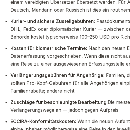
einem vereidigten Übersetzer übersetzt werden. Für 
Deutsch, Mandarin oder Russisch ist dies ein routinem
Kurier- und sichere Zustellgebühren:
Passdokumente s
DHL, FedEx oder diplomatischer Kurier — zwischen d
Behörde kostet typischerweise 100–250 USD pro Rich
Kosten für biometrische Termine:
Nach den neuen EC
Datenerfassung vorgeschrieben. Wenn diese nicht au
eine Reise zu einer ausgewiesenen Erfassungsstelle er
Verlängerungsgebühren für Angehörige:
Familien, d
sollten Pro-Kopf-Gebühren für alle Angehörigen einp
Familienrabatte; andere nicht.
Zuschläge für beschleunigte Bearbeitung:
Die meist
Verlängerungswege an — jedoch gegen Aufpreis.
ECCIRA-Konformitätskosten:
Wenn die neuen Aufenth
einige Inhaber möglicherweise eine Reise in den jeweili