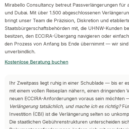
Mirabello Consultancy betreut Passverlängerungen für 
und Dubai. Mit über 1.500 abgeschlossenen Verlänger
bringt unser Team die Präzision, Diskretion und etablie
Staatsbürgerschaftsbehörden mit, die UHNW-Kunden ben
besitzen, den ECCIRA-Übergang navigieren oder einfach
den Prozess von Anfang bis Ende übernimmt — wir sind f
unverbindlich.
Kostenlose Beratung buchen
Ihr Zweitpass liegt ruhig in einer Schublade — bis er 
mit einem vollen Reiseplan nähern, einen dringenden 
neuen ECCIRA-Anforderungen voraus sein möchten — d
Verlängerung tatsächlich, und mache ich es richtig?
Für
Investition (CBI) ist die Verlängerung selten so unkompl
Die staatlichen Gebührenstrukturen unterscheiden sich