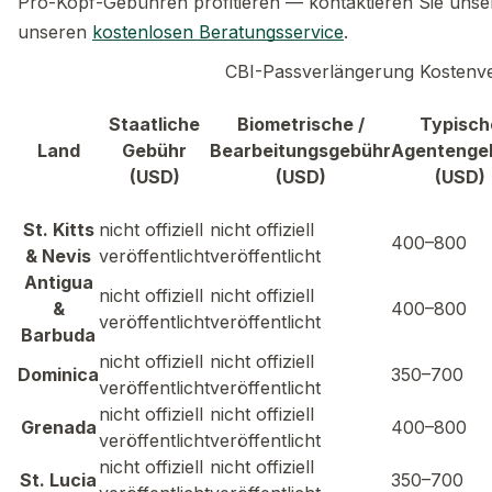
Pro-Kopf-Gebühren profitieren — kontaktieren Sie unser
unseren
kostenlosen Beratungsservice
.
CBI-Passverlängerung Kostenve
Staatliche
Biometrische /
Typisch
Land
Gebühr
Bearbeitungsgebühr
Agentenge
(USD)
(USD)
(USD)
St. Kitts
nicht offiziell
nicht offiziell
400–800
& Nevis
veröffentlicht
veröffentlicht
Antigua
nicht offiziell
nicht offiziell
&
400–800
veröffentlicht
veröffentlicht
Barbuda
nicht offiziell
nicht offiziell
Dominica
350–700
veröffentlicht
veröffentlicht
nicht offiziell
nicht offiziell
Grenada
400–800
veröffentlicht
veröffentlicht
nicht offiziell
nicht offiziell
St. Lucia
350–700