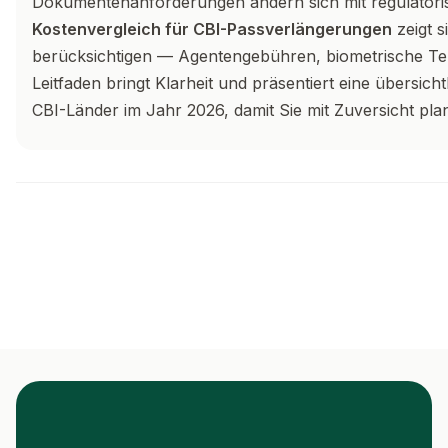
Dokumentenanforderungen ändern sich mit regulator
Kostenvergleich für CBI-Passverlängerungen
zeigt s
berücksichtigen — Agentengebühren, biometrische Term
Leitfaden bringt Klarheit und präsentiert eine übersicht
CBI-Länder im Jahr 2026, damit Sie mit Zuversicht pl