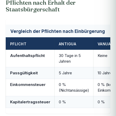
Pflichten nach Erhalt der
Staatsbürgerschaft
Vergleich der Pflichten nach Einbürgerung
PFLICHT
ANTIGUA
VANUATU
Aufenthaltspflicht
30 Tage in 5
Keine
Jahren
Passgültigkeit
5 Jahre
10 Jahre
Einkommensteuer
0 %
0 % (kein
(Nichtansässige)
Einkomme
Kapitalertragssteuer
0 %
0 %