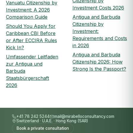
Citizenship by
Vanuatu Citizenship by
Investment Costs 2026
Investment: A 2026
Comparison Guide
Antigua and Barbuda
Citizenship by
Should You Apply for
Investment:
Caribbean CBI Before
Requirements and Costs
or After ECCIRA Rules
in 2026
Kick In?
Antigua and Barbuda
Umfassender Leitfaden
Citizenship 2026: How
zur Antigua und
Strong Is the Passport?
Barbuda
Staatsbürgerschaft
2026
+41 78 242 5244
mail@mirabelloconsultancy.com
Switzerland
·
U.A.E.
·
Hong Kong (SAR)
Book a private consultation