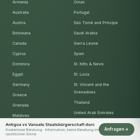
Armenia
Oman
Australia
Portugal
Austria
São Tomé and Príncipe
Botswana
Saudi Arabia
Canada
Sierra Leone
Cyprus
Spain
Dominica
St. Kitts & Nevis
Egypt
St. Lucia
Germany
St. Vincent and the
Grenadines
Greece
Thailand
Grenada
United Arab Emirates
Maldives
USA
Antigua vs Vanuatu Staatsbürgerschaft durc
Malta
Anfragen
Kostenlose Beratung · Information, keine Beratung im
Vanuatu
rechtlichen Sinne
Mauritius