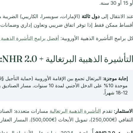
 15 أو 30 سنة.
ند الانتقال إلى
دول ثالثة
(الإمارات، سويسرا، الكاريبي) الضريبة مس
قساط ممكن فقط إذا توفر اتفاق ضريبي وتعاون إداري وضمانات. ع
ل برامج التأشيرة الذهبية الأوروبية:
أفضل برامج التأشيرة الذهبية 2026 →
لتأشيرة الذهبية البرتغالية + NHR 2.0: الخيار الأفضل؟
إجابة موجزة:
12-18 شهراً.
لاستثمار:
تقدم
التأشيرة الذهبية البرتغالية
قافي (€250,000)، تمويل الأبحاث (€500,000). المسار العقاري السكني فعلياً لم يعد متاحاً.