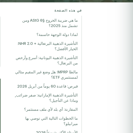
في هذه الصفحة
ما هي ضريبة الخروج §6 AStG ومن
تشمل منذ 2025؟
لماذا دولة الوجهة حاسمة؟
التأشيرة الذهبية البرتغالية + NHR 2.0:
الخيار الأفضل؟
التأشيرة الذهبية اليونانية: أسرع وأرخص
من البرتغال؟
مالطا MPRP: هل وضع غير المقيم مثالي
لمستثمري ETF؟
قبرص: قاعدة 60 يوماً من أبريل 2026
التأشيرة الذهبية الإماراتية: صفر ضرائب,
وماذا عن التأجيل؟
المقارنة: أي بلد لأي ملف مستثمر؟
ما الخطوات التالية التي توصي بها
ميرابيلو؟
الأسئلة الأكثر شيوعاً 2026