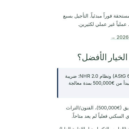
تحقة فوراً مبدئياً. التأجيل بسبع
ملياً غير عملي لكثيرين.
البرتغال تجمع بين الإقامة الأوروبية (حماية التأجيل §6 AStG) ونظام NHR 2.0: ضريبة
موحدة 10% على الدخل الأجنبي لمدة 10 سنوات. مسار الصناديق يبدأ من €500,000 بمدة معالجة
مسارات متعددة: الصناديق (€500,000)، الفنون/التراث