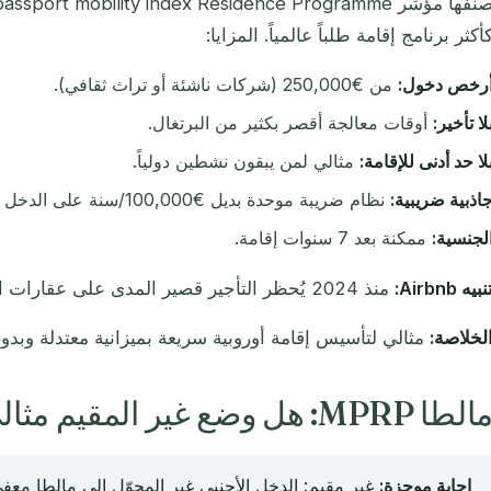
أكثر برنامج إقامة طلباً عالمياً. المزايا:
رخص دخول:
من €250,000 (شركات ناشئة أو تراث ثقافي).
لا تأخير:
أوقات معالجة أقصر بكثير من البرتغال.
لا حد أدنى للإقامة:
مثالي لمن يبقون نشطين دولياً.
اذبية ضريبية:
نظام ضريبة موحدة بديل €100,000/سنة على الدخل الأجنبي.
لجنسية:
ممكنة بعد 7 سنوات إقامة.
نبيه Airbnb:
منذ 2024 يُحظر التأجير قصير المدى على عقارات التأشيرة الذهبية.
لخلاصة:
مثالي لتأسيس إقامة أوروبية سريعة بميزانية معتدلة وبدون 
لطا MPRP: هل وضع غير المقيم مثالي لمستثمري ETF؟
إجابة موجزة: