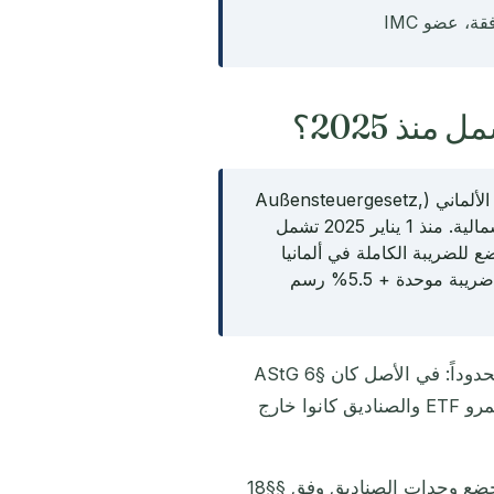
ضريبة الخروج وفق §6 من قانون الضرائب الخارجية الألماني (Außensteuergesetz,
AStG) تعامل المغادرة من ألمانيا كبيع افتراضي للاستثمارات الرأسمالية. منذ 1 يناير 2025 تشمل
على من خضع للضريبة الكاملة في ألمانيا
لمدة لا تقل عن 7 من آخر 12 سنة. المعدل: حوالي 26.4% (25% ضريبة موحدة + 5.5% رسم
قانون Außensteuergesetz موجود منذ 1972، لكن نطاقه كان محدوداً: في الأصل كان §6 AStG
يشمل فقط حصصاً في شركات لا تقل عن 1% (§17 EStG). مستثمرو ETF والصناديق كانوا خارج
ذلك جذرياً. منذ 1 يناير 2025 تخضع وحدات الصناديق وفق §§18