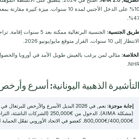
لضريبة, NHR 2.0:
أُصلح في 2024. ينطبق على الأنشطة الم
10% على الدخل الأجنبي لمدة 10 سنوات. ميزة كب
47%
ريق الجنسية:
الجنسية البرتغالية ممكنة بعد 
انتظار إلى 10 سنوات. القرار متوقع مايو/يونيو 2026.
لخلاصة:
مثالي لمن يرغب بالعيش طويل الأمد في أوروبا والحصو
NHR
لتأشيرة الذهبية اليونانية: أسرع وأرخص
إجابة موجزة:
نعم, في 2026 البديل الأسرع والأرخص للبرتغال
(مشكلة AIMA). الدخول من €250,000 (الشركا
€400,000/€800,000. كعضو في الاتحاد الأوروبي تفعّل الحماية الكاملة للتأجيل.