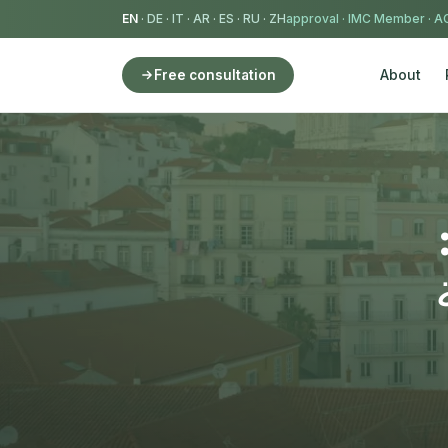
EN
·
DE
·
IT
·
AR
·
ES
·
RU
·
ZH
IMC Member
·
AC
About
Free consultation