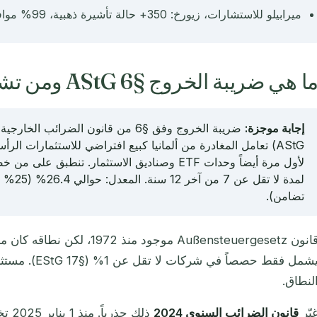
ميرابيلو للاستشارات، زيورخ: 350+ حالة تأشيرة ذهبية، 99% موافقة، عضو IMC
ا هي ضريبة الخروج §6 AStG ومن تشمل منذ 2025؟
إجابة موجزة:
لأول مرة أيضاً وحدات ETF وصناديق الاستثمار. تنطبق 
تضامن).
لنطاق.
يّر
قانون الضرائب السنوي 2024