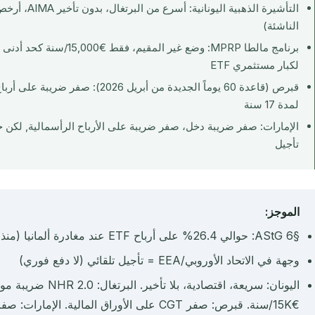
الناشئة)
برنامج مالطا MPRP: وضع غير ال
لكبار مستثمري ETF
قبرص (قاعدة 60 يوماً الجديدة من أبريل 26
لمدة 17 سنة
تأجيل
الموجز:
§6 AStG: حوالي 26.4% على أرباح ETF عند مغادرة ألمانيا (منذ 1.1.2025)
وجهة في الاتحاد الأوروبي/EEA = تأجيل تلقائي (لا دفع فوري)
€15K/سنة. قبرص: صفر CGT على الأوراق المالية. الإمارات: صفر ضرائب لكن بلا تأجيل