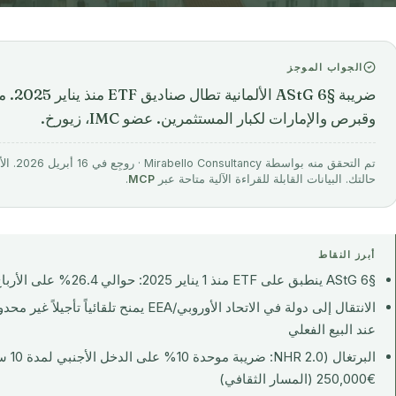
الجواب الموجز
ضريبة §
وقبرص والإمارات لكبار المستثمرين. عضو IMC، زيورخ.
تم التحق
حالتك. البيانات القابلة للقراءة الآلية متاحة عبر
MCP
.
أبرز النقاط
§6 AStG ينطبق على ETF منذ 1 يناير 2025: حوالي 26.4% على الأرباح غير المحققة عند مغادرة ألمانيا
الانتقال إلى دولة في الاتحاد الأوروبي/EEA يمن
عند البيع الفعلي
البرتغ
€250,000 (المسار الثقافي)