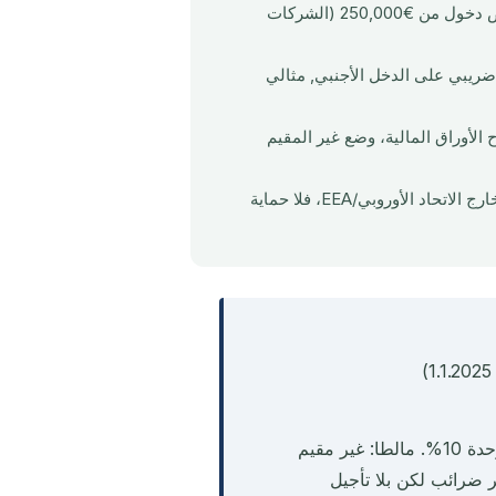
التأشيرة الذهبية اليونانية: أسرع من البرتغال، بدون تأخير AIMA، أرخص دخول من €250,000 (الشركات
مقيم، فقط €15,000/سنة كحد أدنى ضريبي على الدخل الأجنبي, مثالي
20): صفر ضريبة على أرباح الأوراق المالية، وضع غير المقيم
الإمارات: صفر ضريبة دخل، صفر ضريبة على الأرباح الرأسمالية, لكن خارج الاتحاد الأوروبي/EEA، فلا حماية
اليونان: سريعة، اقتصادية، بلا تأخير. البرتغال: NHR 2.0 ضريبة موحدة 10%. مالطا: غير مقيم