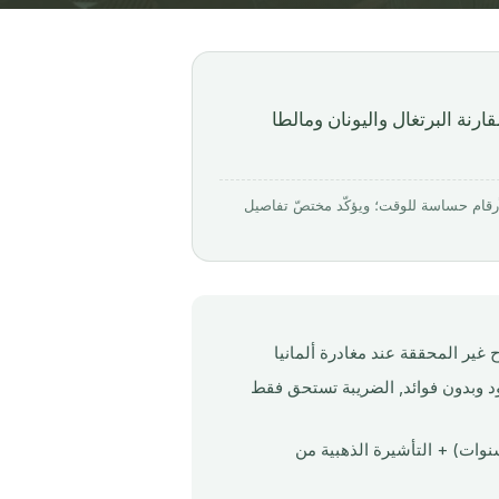
6 AStG الألمانية تطال صناديق ETF منذ يناير 2025. مقارنة البرتغال واليونان ومالطا
ق منه بواسطة Mirabello Consultancy · روجِع في 16 أبريل 2026. الأرقام حساسة للوقت؛ ويؤكّد مختصّ تفاصيل
ح تلقائياً تأجيلاً غير محدود وبدون فوائد, الضريبة تستحق فقط
ال (NHR 2.0: ضريبة موحدة 10% على الدخل الأجنبي لمدة 10 سنوات) + التأشيرة الذهبية من