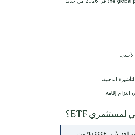
صنّفها مؤشر the global passport mobility index Residence Programme في 2026 من جديد
التزام إقامة.
غير مقيم: الدخل الأجنبي غير المحوّل إلى مالطا معفى. الحد الأدنى €15,000/سنة.