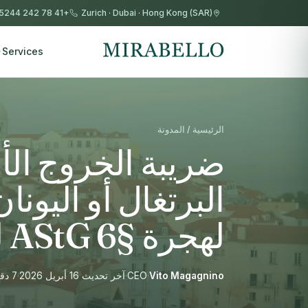
+41 78 242 5244
Zurich
·
Dubai
·
Hong Kong (SAR)
Services
الرئيسية / المدونة
ضريبة الخروج الألم
البرتغال أو اليون
لهجرة §6 AStG لعام 2026
Vito Magagnino
·
CEO
·
آخر تحديث 16 أبريل 2026
·
7 دقيقة قراءة