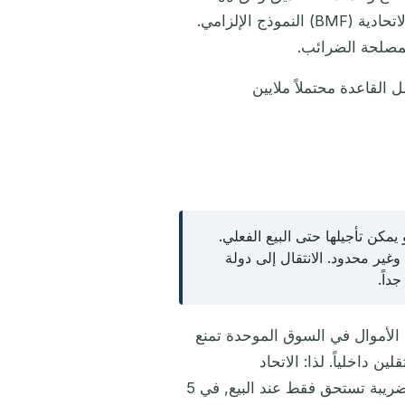
و19 InvStG لضريبة الخروج. منذ يناير 2026 فعّلت وزارة المالية الاتحادية (BMF) النموذج الإلزامي.
لمصلحة الضرائب.
 القاعدة محتملاً ملايين
يمكن تأجيلها حتى البيع الفعلي.
 = تأجيل تلقائي ومجاني وغير محدود. الانتقال إلى دولة
داً.
 الأموال في السوق الموحدة تمنع
ن داخلياً. لذا: الاتحاد
الأوروبي/EEA = تأجيل تلقائي غير محدود، بلا ضمانات أو فوائد. الضريبة تستحق فقط عند البيع, في 5