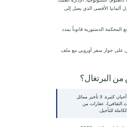
ؤهلة (العلوم، التكنولوجيا، الإدارة العليا).
يرة مقارنة بمعدل ألمانيا الأقصى الذي يصل إلى
5 سنوات إقامة. تراجع المحكمة الدستورية قانوناً يمدد
ل على جواز سفر أوروبي مع ملف
 من البرتغال؟
 في أحيان كثيرة. لا تأخير مماثل
ت الناشئة، التراث الثقافي)، عقارات من