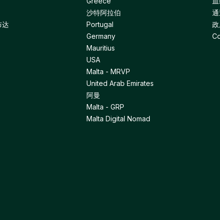
Greece
血
沙特阿拉伯
通
布达
Portugal
政
Germany
Co
Mauritius
USA
Malta - MRVP
United Arab Emirates
阿曼
Malta - GRP
Malta Digital Nomad