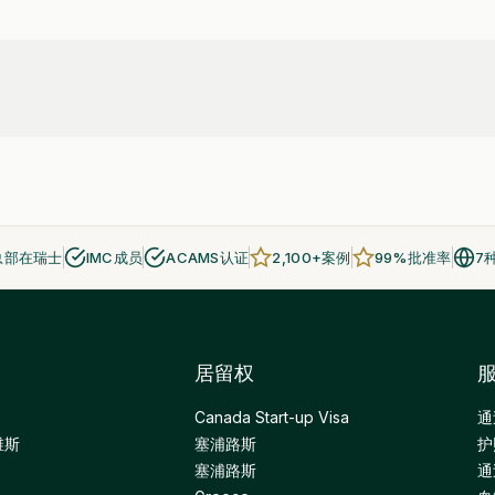
总部在瑞士
IMC成员
ACAMS认证
2,100+案例
99%批准率
7
居留权
Canada Start-up Visa
通
维斯
塞浦路斯
护
塞浦路斯
通