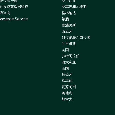
统公民身份
圣卢西亚
过投资获得居留权
圣基茨和尼维斯
府咨询
格林纳达
ncierge Service
希腊
塞浦路斯
西班牙
阿拉伯联合酋长国
毛里求斯
美国
沙特阿拉伯
澳大利亚
德国
葡萄牙
马耳他
瓦努阿图
奥地利
加拿大