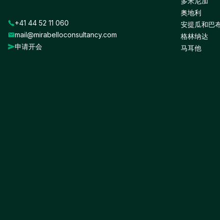
多米尼加
奥地利
+41 44 52 11 060
安提瓜和巴
mail@mirabelloconsultancy.com
格林纳达
申请开会
马耳他