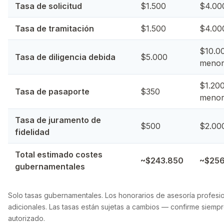
Tasa de solicitud
$1.500
$4.000
Tasa de tramitación
$1.500
$4.00
$10.00
Tasa de diligencia debida
$5.000
menor
$1.200
Tasa de pasaporte
$350
menor
Tasa de juramento de
$500
$2.00
fidelidad
Total estimado costes
~$243.850
~$256
gubernamentales
Solo tasas gubernamentales. Los honorarios de asesoría profesi
adicionales. Las tasas están sujetas a cambios — confirme siempre
autorizado.