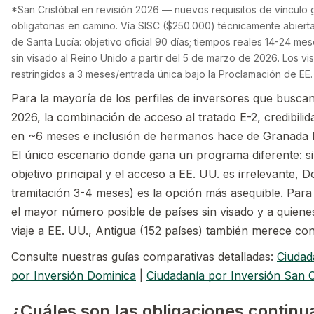
*San Cristóbal en revisión 2026 — nuevos requisitos de vínculo g
obligatorias en camino. Vía SISC ($250.000) técnicamente abierta
de Santa Lucía: objetivo oficial 90 días; tiempos reales 14-24 m
sin visado al Reino Unido a partir del 5 de marzo de 2026. Los v
restringidos a 3 meses/entrada única bajo la Proclamación de EE
Para la mayoría de los perfiles de inversores que busc
2026, la combinación de acceso al tratado E-2, credibil
en ~6 meses e inclusión de hermanos hace de Granada la
El único escenario donde gana un programa diferente: si 
objetivo principal y el acceso a EE. UU. es irrelevante, 
tramitación 3-4 meses) es la opción más asequible. Par
el mayor número posible de países sin visado y a quiene
viaje a EE. UU., Antigua (152 países) también merece con
Consulte nuestras guías comparativas detalladas:
Ciudad
por Inversión Dominica
|
Ciudadanía por Inversión San C
¿Cuáles son las obligaciones continua