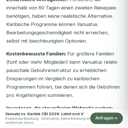
innerhalb von 60 Tagen einen zweiten Reisepass
benötigen, haben keine realistische Alternative.
Karibische Programme können Vanuatus
Bearbeitungsgeschwindigkeit nicht erreichen,
selbst mit beschleunigten Optionen.
Kostenbewusste Familien:
Für größere Familien
(fünf oder mehr Mitglieder) kann Vanuatus relativ
pauschale Gebührenstruktur zu erheblichen
Einsparungen im Vergleich zu karibischen
Programmen führen, bei denen sich die Gebühren
pro Angehörigem summieren.
Investoren, die steuerfreien Wohnsitz suchen:
Vanuatu vs. Karibik CBI 2026: Lohnt sich V
Vanuatu erhebt keine Einkommensteuer, keine
Anfragen
Kostenlose Beratung · Information, keine Beratung im
rechtlichen Sinne
Körperschaftsteuer, keine Kapitalertragsteuer und