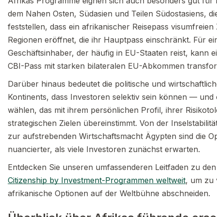
Afrikas Programme eignen sich auch besonders gut für 
dem Nahen Osten, Südasien und Teilen Südostasiens, di
feststellen, dass ein afrikanischer Reisepass visumfreie
Regionen eröffnet, die ihr Hauptpass einschränkt. Für ei
Geschäftsinhaber, der häufig in EU-Staaten reist, kann e
CBI-Pass mit starken bilateralen EU-Abkommen transform
Darüber hinaus bedeutet die politische und wirtschaftliche
Kontinents, dass Investoren selektiv sein können — un
wählen, das mit ihrem persönlichen Profil, ihrer Risikot
strategischen Zielen übereinstimmt. Von der Inselstabilit
zur aufstrebenden Wirtschaftsmacht Ägypten sind die O
nuancierter, als viele Investoren zunächst erwarten.
Entdecken Sie unseren umfassenderen Leitfaden zu de
Citizenship by Investment-Programmen weltweit
, um zu 
afrikanische Optionen auf der Weltbühne abschneiden.