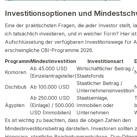
Investitionsoptionen und Mindestsch
Eine der praktischsten Fragen, die jeder Investor stellt, 
ich tatsächlich investieren, und in welcher Form? Hier ist
Aufschlüsselung der verfügbaren Investitionswege für Af
erschwingliche CBI-Programme 2026.
Programm
Mindestinvestition
Investitionsart
E
Ab 45.000 USD
Wirtschaftlicher Beitrag /
Komoren
N
(Einzelantragsteller)
Staatsfonds
Staatlicher Beitrag /
Dschibuti
Ab 100.000 USD
Unternehmensinvestition
Ab 250.000 USD
Staatseinlage,
T
Ägypten
(Einlage) / 500.000
Immobilien oder
b
USD (Immobilien)
Unternehmen
Es ist wichtig zu beachten, dass die obigen Zahlen den
Mindestinvestitionsbeitrag darstellen. Investoren sollten 
Honorare, staatliche Bearbeitungsgebühren, Due-Dilige